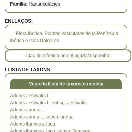
Família:
Ranunculàcies
ENLLAÇOS:
Flora iberica. Plantas vasculares de la Península
Ibérica e Islas Baleares
Clau dicotòmica no enllaçada/disponible
LLISTA DE TÀXONS:
Veure la llista de tàxons completa
Adonis aestivalis L.
Adonis aestivalis L. subsp. aestivalis
Adonis annua L.
Adonis annua L. subsp. annua
Adonis flammea Jacq.
Adonis flammea Jacq. subsp. flammea