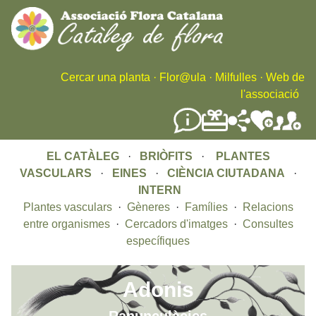
Skip
to
main
content
Cercar una planta
·
Flor@ula
·
Milfulles
·
Web de
l'associació
EL CATÀLEG
·
BRIÒFITS
·
PLANTES
VASCULARS
·
EINES
·
CIÈNCIA CIUTADANA
·
INTERN
Plantes vasculars
·
Gèneres
·
Famílies
·
Relacions
entre organismes
·
Cercadors d'imatges
·
Consultes
específiques
Adonis