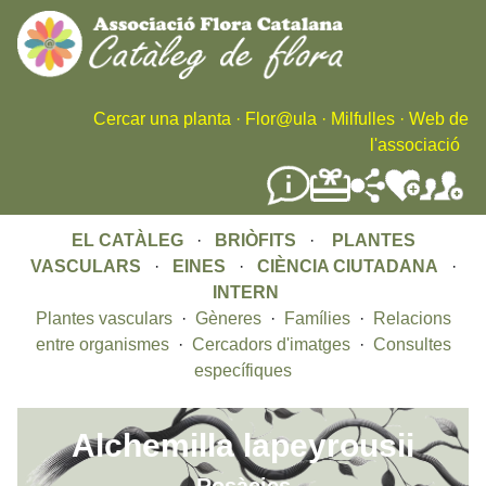
Skip
to
main
content
Cercar una planta
·
Flor@ula
·
Milfulles
·
Web de
l'associació
EL CATÀLEG
·
BRIÒFITS
·
PLANTES
VASCULARS
·
EINES
·
CIÈNCIA CIUTADANA
·
INTERN
Plantes vasculars
·
Gèneres
·
Famílies
·
Relacions
entre organismes
·
Cercadors d'imatges
·
Consultes
específiques
Alchemilla lapeyrousii