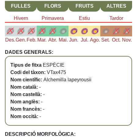
FULLES
FLORS
FRUITS
ALTRES
Hivern
Primavera
Estiu
Tardor
Des.
Gen.
Feb.
Mar.
Abr.
Mai.
Jun.
Jul.
Ago.
Set.
Oct.
Nov.
DADES GENERALS:
Tipus de fitxa
ESPÈCIE
Codi del tàxon:
VTax475
Nom científic:
Alchemilla lapeyrousii
Nom català:
-
Nom castellà:
-
Nom anglès:
-
Nom francès:
-
Nom occità:
-
DESCRIPCIÓ MORFOLÒGICA: