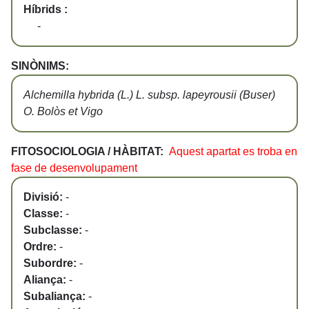
Híbrids :
-
SINÒNIMS:
Alchemilla hybrida (L.) L. subsp. lapeyrousii (Buser)
O. Bolòs et Vigo
FITOSOCIOLOGIA / HÀBITAT:
Aquest apartat es troba en
fase de desenvolupament
Divisió:
-
Classe:
-
Subclasse:
-
Ordre:
-
Subordre:
-
Aliança:
-
Subaliança:
-