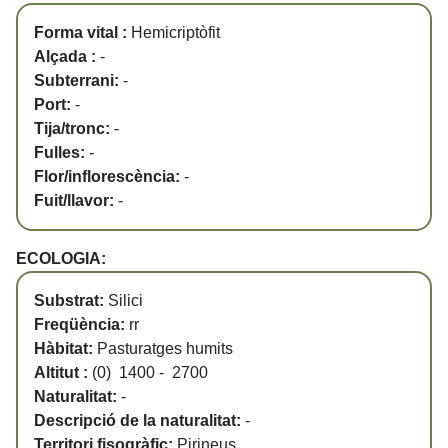
Forma vital :
Hemicriptòfit
Alçada :
-
Subterrani:
-
Port:
-
Tija/tronc:
-
Fulles:
-
Flor/inflorescència:
-
Fuit/llavor:
-
ECOLOGIA:
Substrat:
Silici
Freqüència:
rr
Hàbitat:
Pasturatges humits
Altitut :
(0) 1400 - 2700
Naturalitat:
-
Descripció de la naturalitat:
-
Territori fisogràfic:
Pirineus