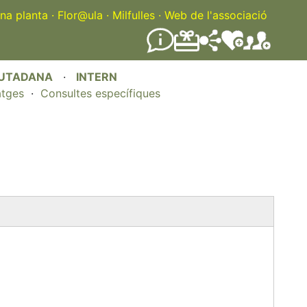
na planta
·
Flor@ula
·
Milfulles
·
Web de l'associació
IUTADANA
·
INTERN
atges
·
Consultes específiques