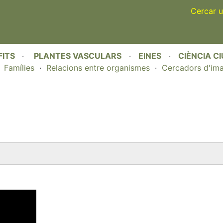
Skip
Cercar u
to
main
content
FITS
·
PLANTES VASCULARS
·
EINES
·
CIÈNCIA C
·
Famílies
·
Relacions entre organismes
·
Cercadors d'im