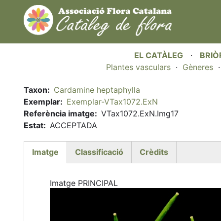
EL CATÀLEG
·
BRIÒ
Plantes vasculars
·
Gèneres
Taxon
Cardamine heptaphylla
Exemplar
Exemplar-VTax1072.ExN
Referència imatge
VTax1072.ExN.Img17
Estat
ACCEPTADA
Imatge
Classificació
Crèdits
(active
tab)
Imatge PRINCIPAL