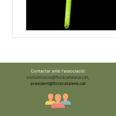
Contactar amb l'associació:
comunicacio@floracatalana.cat
,
president@floracatalana.cat