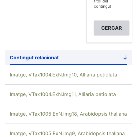
títol del
contingut
Contingut relacionat
Sort
desce
Imatge, VTax1004.ExN.Img10, Alliaria petiolata
Imatge, VTax1004.ExN.Img11, Alliaria petiolata
Imatge, VTax1005.ExN.Img18, Arabidopsis thaliana
Imatge, VTax1005.ExN.Img9, Arabidopsis thaliana