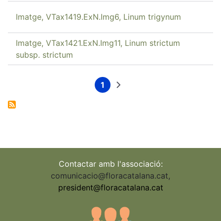
Imatge, VTax1419.ExN.Img6, Linum trigynum
Imatge, VTax1421.ExN.Img11, Linum strictum
subsp. strictum
1
Current
Next
Pagination
page
page
Contactar amb l'associació:
comunicacio@floracatalana.cat
,
president@floracatalana.cat