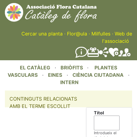
Skip
to
main
content
Cercar una planta
·
Flor@ula
·
Milfulles
·
Web de
l'associació
EL CATÀLEG
·
BRIÒFITS
·
PLANTES
VASCULARS
·
EINES
·
CIÈNCIA CIUTADANA
·
INTERN
CONTINGUTS RELACIONATS
AMB EL TERME ESCOLLIT
Títol
Introdueix el