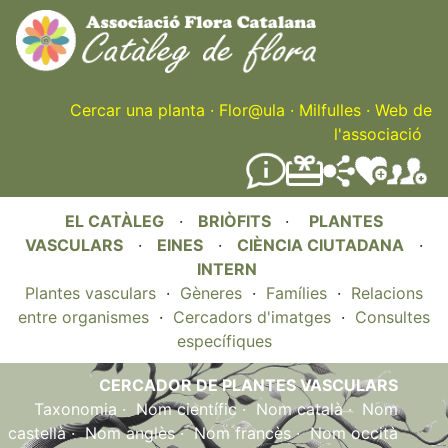
Skip
to
main
content
Cercar una planta
·
Flor@ula
·
Milfulles
·
Web de
l'associació
EL CATÀLEG
·
BRIÒFITS
·
PLANTES
VASCULARS
·
EINES
·
CIÈNCIA CIUTADANA
·
INTERN
Plantes vasculars
·
Gèneres
·
Famílies
·
Relacions
entre organismes
·
Cercadors d'imatges
·
Consultes
específiques
CERCADOR DE PLANTES VASCULARS
Taxonomia
·
Nom científic
·
Nom català
·
Nom
castellà
·
Nom anglès
·
Nom francès
·
Nom occità