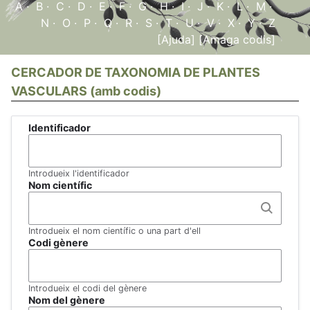
A
·
B
·
C
·
D
·
E
·
F
·
G
·
H
·
I
·
J
·
K
·
L
·
M
·
N
·
O
·
P
·
Q
·
R
·
S
·
T
·
U
·
V
·
X
·
Y
·
Z
[Ajuda]
[Amaga codis]
CERCADOR DE TAXONOMIA DE PLANTES
VASCULARS (amb codis)
Identificador
Introdueix l'identificador
Nom científic
Introdueix el nom científic o una part d'ell
Codi gènere
Introdueix el codi del gènere
Nom del gènere