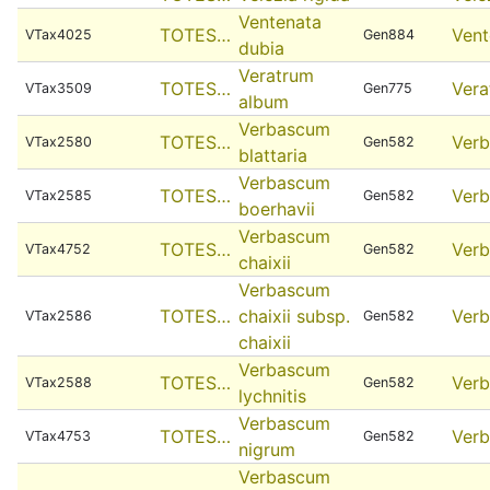
Ventenata
TOTES…
Vent
VTax4025
Gen884
dubia
Veratrum
TOTES…
Vera
VTax3509
Gen775
album
Verbascum
TOTES…
Ver
VTax2580
Gen582
blattaria
Verbascum
TOTES…
Ver
VTax2585
Gen582
boerhavii
Verbascum
TOTES…
Ver
VTax4752
Gen582
chaixii
Verbascum
TOTES…
chaixii subsp.
Ver
VTax2586
Gen582
chaixii
Verbascum
TOTES…
Ver
VTax2588
Gen582
lychnitis
Verbascum
TOTES…
Ver
VTax4753
Gen582
nigrum
Verbascum