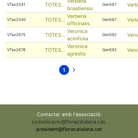
Verbena
TOTES…
Ver
VTax2541
Gen567
brasiliensis
Verbena
TOTES…
Ver
VTax2540
Gen567
officinalis
Veronica
TOTES…
Vero
VTax2675
Gen592
acinifolia
Veronica
TOTES…
Vero
VTax2678
Gen592
agrestis
1
Current
Next
Pagination
page
page
Contactar amb l'associació:
comunicacio@floracatalana.cat
,
president@floracatalana.cat