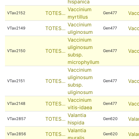
hispanica
Vaccinium
TOTES…
Vacc
VTax2152
Gen477
myrtillus
Vaccinium
TOTES…
Vacc
VTax2149
Gen477
uliginosum
Vaccinium
uliginosum
TOTES…
Vacc
VTax2150
Gen477
subsp.
microphyllum
Vaccinium
uliginosum
TOTES…
Vacc
VTax2151
Gen477
subsp.
uliginosum
Vaccinium
TOTES…
Vacc
VTax2148
Gen477
vitis-idaea
Valantia
TOTES…
Vala
VTax2857
Gen620
hispida
Valantia
TOTES…
Vala
VTax2856
Gen620
muralis