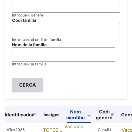
Introdueix gènere
Codi família
Introdueix el codi de família
Nom de la família
Introdueix la família
Nom
Codi
Identificador
Gèn
Imatges
Sort
científic
gènere
descending
Vaccaria
TOTES…
Vacc
VTax2036
Gen451