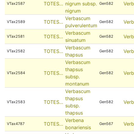
TOTES…
nigrum subsp.
Ver
VTax2587
Gen582
nigrum
Verbascum
TOTES…
Ver
VTax2589
Gen582
pulverulentum
Verbascum
TOTES…
Ver
VTax2581
Gen582
sinuatum
Verbascum
TOTES…
Ver
VTax2582
Gen582
thapsus
Verbascum
thapsus
TOTES…
Ver
VTax2584
Gen582
subsp.
montanum
Verbascum
thapsus
TOTES…
Ver
VTax2583
Gen582
subsp.
thapsus
Verbena
TOTES…
Ver
VTax4787
Gen567
bonariensis