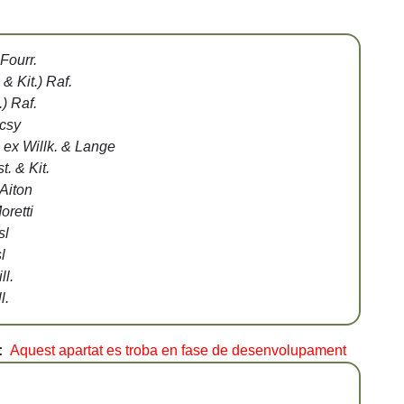
 Fourr.
& Kit.) Raf.
) Raf.
ácsy
 ex Willk. & Lange
. & Kit.
Aiton
retti
sl
l
l.
l.
:
Aquest apartat es troba en fase de desenvolupament