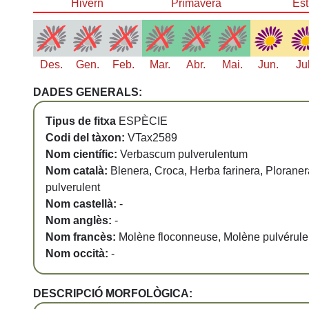
Hivern
Primavera
Est
Des.
Gen.
Feb.
Mar.
Abr.
Mai.
Jun.
Ju
DADES GENERALS:
Tipus de fitxa
ESPÈCIE
Codi del tàxon:
VTax2589
Nom científic:
Verbascum pulverulentum
Nom català:
Blenera, Croca, Herba farinera, Ploraner
pulverulent
Nom castellà:
-
Nom anglès:
-
Nom francès:
Molène floconneuse, Molène pulvérule
Nom occità:
-
DESCRIPCIÓ MORFOLÒGICA: