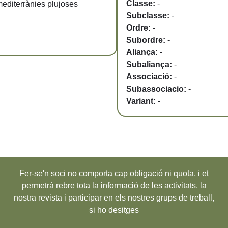
Classe:
-
mediterrànies plujoses
Subclasse:
-
Ordre:
-
Subordre:
-
Aliança:
-
Subaliança:
-
Associació:
-
Subassociacio:
-
Variant:
-
Fer-se'n soci no comporta cap obligació ni quota, i et
permetrà rebre tota la informació de les activitats, la
nostra revista i participar en els nostres grups de treball,
si ho desitges