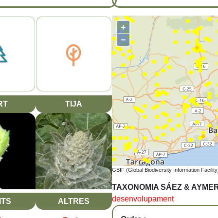
+
−
RT
TIJA
GBIF (Global Biodiversity Information Facility
TAXONOMIA SÁEZ & AYME
desenvolupament
ITS
ALTRES