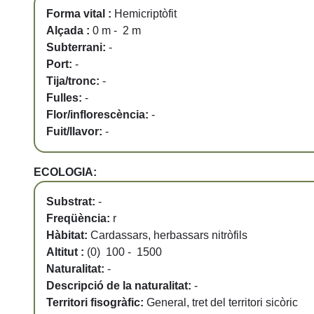
Forma vital :
Hemicriptòfit
Alçada :
0 m - 2 m
Subterrani:
-
Port:
-
Tija/tronc:
-
Fulles:
-
Flor/inflorescència:
-
Fuit/llavor:
-
ECOLOGIA:
Substrat:
-
Freqüència:
r
Hàbitat:
Cardassars, herbassars nitròfils
Altitut :
(0) 100 - 1500
Naturalitat:
-
Descripció de la naturalitat:
-
Territori fisogràfic:
General, tret del territori sicòric