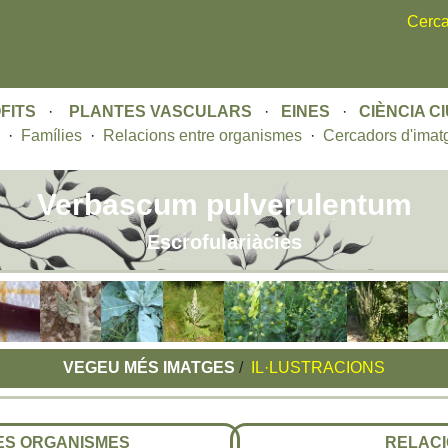
Skip
Cerca
to
main
content
FITS
·
PLANTES VASCULARS
·
EINES
·
CIÈNCIA C
·
Famílies
·
Relacions entre organismes
·
Cercadors d'imat
Verbascum pulverulentum
Escrofulariàcies
VEGEU MÉS IMATGES
/
IL·LUSTRACIONS
RES ORGANISMES
RELACI