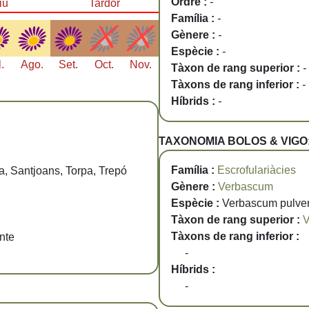
Ordre :
-
iu
Tardor
Família :
-
Gènere :
-
Espècie :
-
l.
Ago.
Set.
Oct.
Nov.
Tàxon de rang superior :
-
Tàxons de rang inferior :
-
Híbrids :
-
TAXONOMIA BOLOS & VIGO
Família :
Escrofulariàcies
a, Santjoans, Torpa, Trepó
Gènere :
Verbascum
Espècie :
Verbascum pulver
Tàxon de rang superior :
V
Tàxons de rang inferior :
nte
-
Híbrids :
-