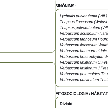
SINÒNIMS:
Lychnitis pulverulenta (Vill.)
Thapsus floccosum (Waldst. 
Thapsus pulverulentum (Vill.
Verbascum acutifolium Hal
Verbascum farinosum Pourr.
Verbascum floccosum Waldst
Verbascum haemorrhoidale 
Verbascum heterophyllum Mo
Verbascum laxiflorum C.Pre
Verbascum laxiflorum J.Pres
Verbascum phlomoides Thuil
Verbascum pulvinatum Thuil
FITOSOCIOLOGIA / HÀBITAT
Divisió:
-