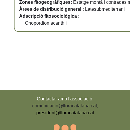
Zones fitogeogràfiques:
Estatge montà i contrades 
Àrees de distribució general :
Latesubmediterrani
Adscripció fitosociològica :
Onopordion acanthii
Contactar amb l'associació:
comunicacio@floracatalana.cat
,
president@floracatalana.cat