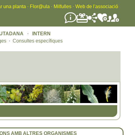
r una planta
·
Flor@ula
·
Milfulles
·
Web de l'associació
IUTADANA
·
INTERN
ges
·
Consultes específiques
ONS AMB ALTRES ORGANISMES