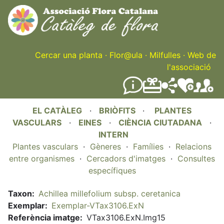
Skip
to
main
content
Cercar una planta
·
Flor@ula
·
Milfulles
·
Web de
l'associació
EL CATÀLEG
·
BRIÒFITS
·
PLANTES
VASCULARS
·
EINES
·
CIÈNCIA CIUTADANA
·
INTERN
Plantes vasculars
·
Gèneres
·
Famílies
·
Relacions
entre organismes
·
Cercadors d'imatges
·
Consultes
específiques
Taxon
Achillea millefolium subsp. ceretanica
Exemplar
Exemplar-VTax3106.ExN
Referència imatge
VTax3106.ExN.Img15