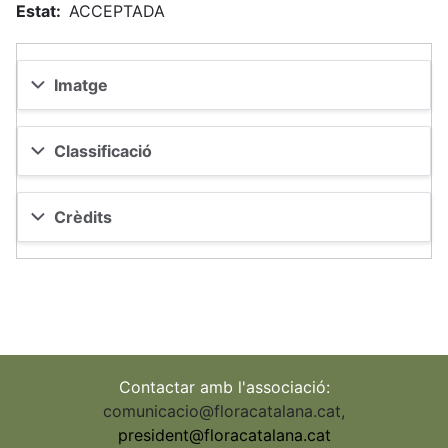
Estat
ACCEPTADA
Imatge
Classificació
Crèdits
Contactar amb l'associació:
comunicacio@floracatalana.cat
,
president@floracatalana.cat