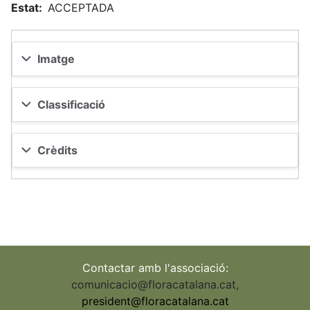
Estat
ACCEPTADA
Imatge
Classificació
Crèdits
Contactar amb l'associació:
comunicacio@floracatalana.cat
,
president@floracatalana.cat