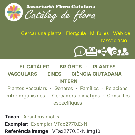
Skip
to
main
content
Cercar una planta
·
Flor@ula
·
Milfulles
·
Web de
l'associació
EL CATÀLEG
·
BRIÒFITS
·
PLANTES
VASCULARS
·
EINES
·
CIÈNCIA CIUTADANA
·
INTERN
Plantes vasculars
·
Gèneres
·
Famílies
·
Relacions
entre organismes
·
Cercadors d'imatges
·
Consultes
específiques
Taxon
Acanthus mollis
Exemplar
Exemplar-VTax2770.ExN
Referència imatge
VTax2770.ExN.Img10