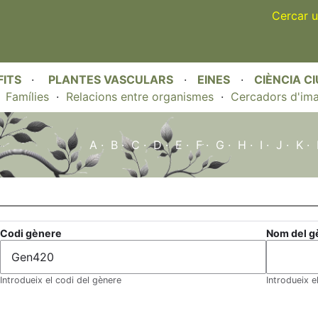
Skip
Cercar u
to
main
content
FITS
·
PLANTES VASCULARS
·
EINES
·
CIÈNCIA C
·
Famílies
·
Relacions entre organismes
·
Cercadors d'im
A
·
B
·
C
·
D
·
E
·
F
·
G
·
H
·
I
·
J
·
K
·
Codi gènere
Nom del g
Introdueix el codi del gènere
Introdueix 