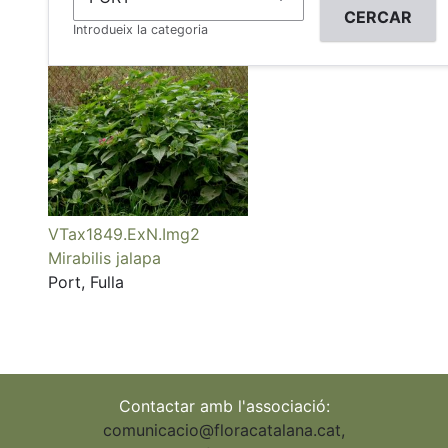
Introdueix la categoria
VTax1849.ExN.Img2
Mirabilis jalapa
Port, Fulla
Contactar amb l'associació:
comunicacio@floracatalana.cat
,