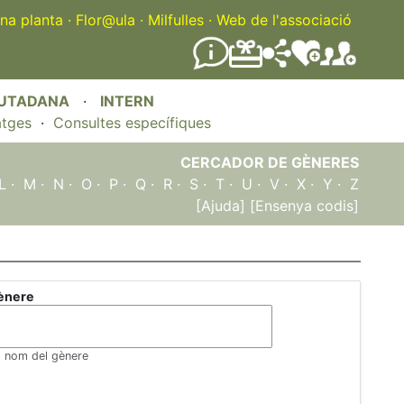
na planta
·
Flor@ula
·
Milfulles
·
Web de l'associació
IUTADANA
·
INTERN
atges
·
Consultes específiques
CERCADOR DE GÈNERES
L
·
M
·
N
·
O
·
P
·
Q
·
R
·
S
·
T
·
U
·
V
·
X
·
Y
·
Z
[Ajuda]
[Ensenya codis]
ènere
el nom del gènere