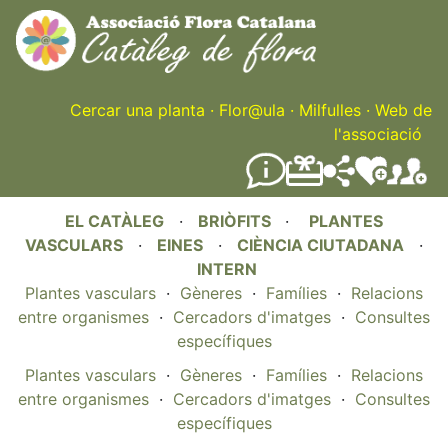
Skip
to
main
content
Cercar una planta
·
Flor@ula
·
Milfulles
·
Web de
l'associació
EL CATÀLEG
·
BRIÒFITS
·
PLANTES
VASCULARS
·
EINES
·
CIÈNCIA CIUTADANA
·
INTERN
Plantes vasculars
·
Gèneres
·
Famílies
·
Relacions
entre organismes
·
Cercadors d'imatges
·
Consultes
específiques
Plantes vasculars
·
Gèneres
·
Famílies
·
Relacions
entre organismes
·
Cercadors d'imatges
·
Consultes
específiques