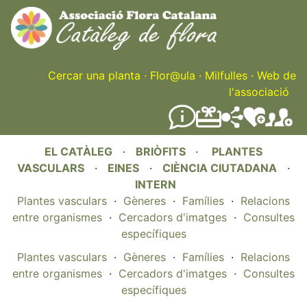
Skip
to
main
content
Cercar una planta
·
Flor@ula
·
Milfulles
·
Web de
l'associació
EL CATÀLEG
·
BRIÒFITS
·
PLANTES
VASCULARS
·
EINES
·
CIÈNCIA CIUTADANA
·
INTERN
Plantes vasculars
·
Gèneres
·
Famílies
·
Relacions
entre organismes
·
Cercadors d'imatges
·
Consultes
específiques
Plantes vasculars
·
Gèneres
·
Famílies
·
Relacions
entre organismes
·
Cercadors d'imatges
·
Consultes
específiques