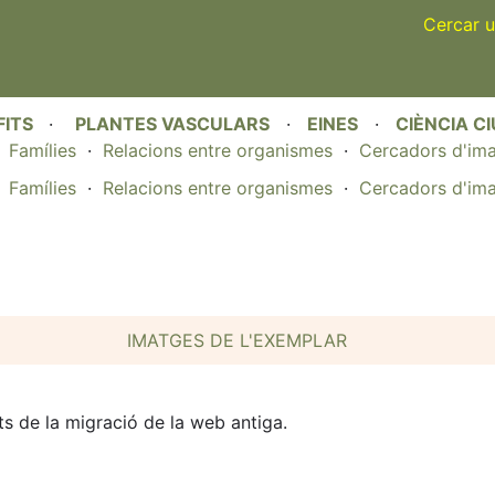
Skip
Cercar u
to
main
content
FITS
·
PLANTES VASCULARS
·
EINES
·
CIÈNCIA C
·
Famílies
·
Relacions entre organismes
·
Cercadors d'im
·
Famílies
·
Relacions entre organismes
·
Cercadors d'im
IMATGES DE L'EXEMPLAR
s de la migració de la web antiga.