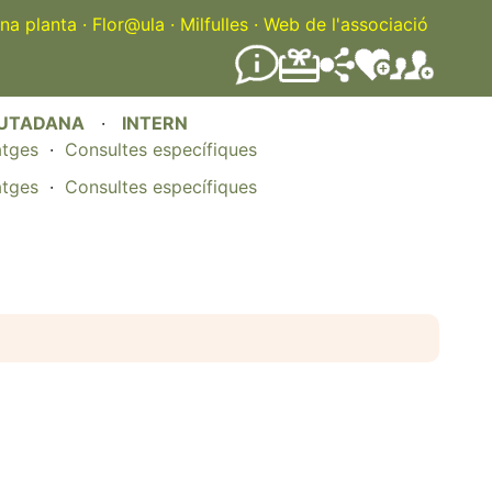
na planta
·
Flor@ula
·
Milfulles
·
Web de l'associació
IUTADANA
·
INTERN
atges
·
Consultes específiques
atges
·
Consultes específiques