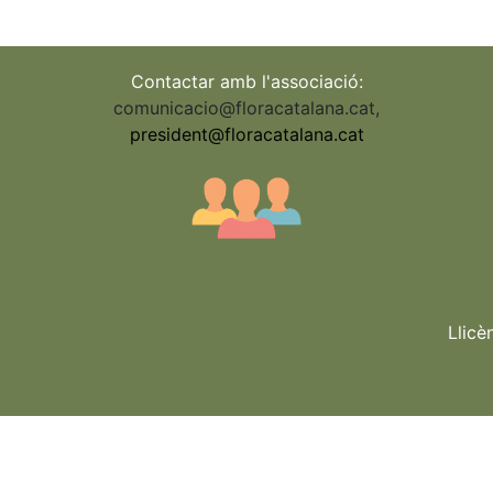
Contactar amb l'associació:
comunicacio@floracatalana.cat
,
president@floracatalana.cat
Llicè