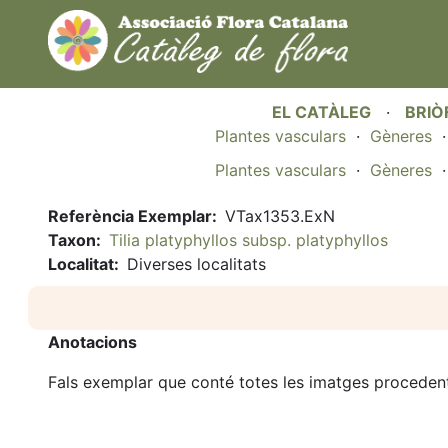
EL CATÀLEG
·
BRIÒ
Plantes vasculars
·
Gèneres
Plantes vasculars
·
Gèneres
Referència Exemplar
VTax1353.ExN
Taxon
Tilia platyphyllos subsp. platyphyllos
Localitat
Diverses localitats
Anotacions
Fals exemplar que conté totes les imatges procedent