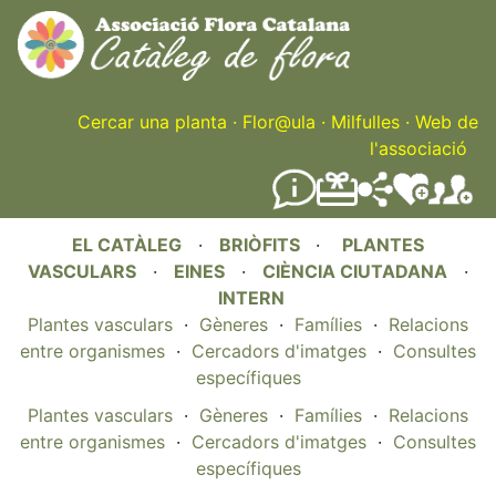
Skip
to
main
content
Cercar una planta
·
Flor@ula
·
Milfulles
·
Web de
l'associació
EL CATÀLEG
·
BRIÒFITS
·
PLANTES
VASCULARS
·
EINES
·
CIÈNCIA CIUTADANA
·
INTERN
Plantes vasculars
·
Gèneres
·
Famílies
·
Relacions
entre organismes
·
Cercadors d'imatges
·
Consultes
específiques
Plantes vasculars
·
Gèneres
·
Famílies
·
Relacions
entre organismes
·
Cercadors d'imatges
·
Consultes
específiques