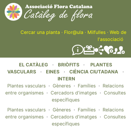
Skip
to
main
content
Cercar una planta
·
Flor@ula
·
Milfulles
·
Web de
l'associació
EL CATÀLEG
·
BRIÒFITS
·
PLANTES
VASCULARS
·
EINES
·
CIÈNCIA CIUTADANA
·
INTERN
Plantes vasculars
·
Gèneres
·
Famílies
·
Relacions
entre organismes
·
Cercadors d'imatges
·
Consultes
específiques
Plantes vasculars
·
Gèneres
·
Famílies
·
Relacions
entre organismes
·
Cercadors d'imatges
·
Consultes
específiques