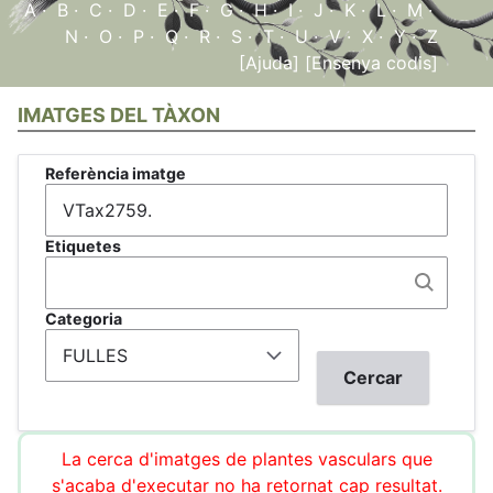
A
·
B
·
C
·
D
·
E
·
F
·
G
·
H
·
I
·
J
·
K
·
L
·
M
·
N
·
O
·
P
·
Q
·
R
·
S
·
T
·
U
·
V
·
X
·
Y
·
Z
[Ajuda]
[Ensenya codis]
IMATGES DEL TÀXON
Referència imatge
Etiquetes
Categoria
La cerca d'imatges de plantes vasculars que
s'acaba d'executar no ha retornat cap resultat.