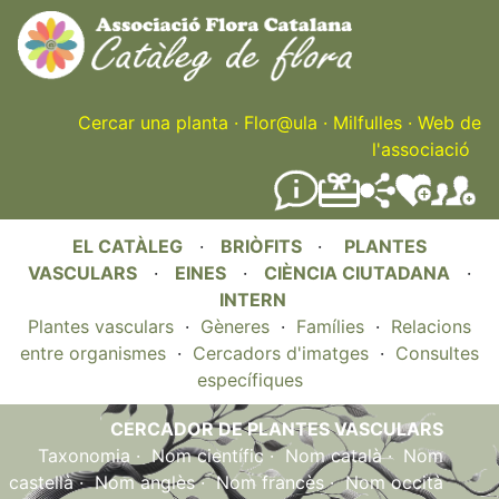
Skip
to
main
content
Cercar una planta
·
Flor@ula
·
Milfulles
·
Web de
l'associació
EL CATÀLEG
·
BRIÒFITS
·
PLANTES
VASCULARS
·
EINES
·
CIÈNCIA CIUTADANA
·
INTERN
Plantes vasculars
·
Gèneres
·
Famílies
·
Relacions
entre organismes
·
Cercadors d'imatges
·
Consultes
específiques
CERCADOR DE PLANTES VASCULARS
Taxonomia
·
Nom científic
·
Nom català
·
Nom
castellà
·
Nom anglès
·
Nom francès
·
Nom occità