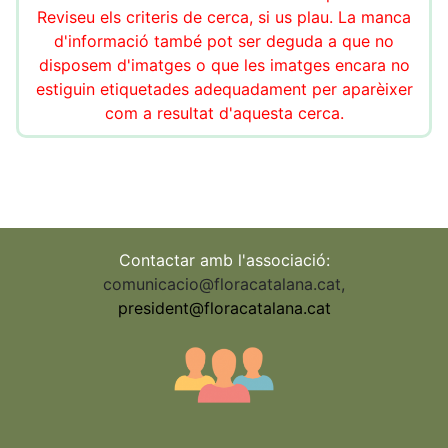
Reviseu els criteris de cerca, si us plau. La manca
d'informació també pot ser deguda a que no
disposem d'imatges o que les imatges encara no
estiguin etiquetades adequadament per aparèixer
com a resultat d'aquesta cerca.
Contactar amb l'associació:
comunicacio@floracatalana.cat
,
president@floracatalana.cat