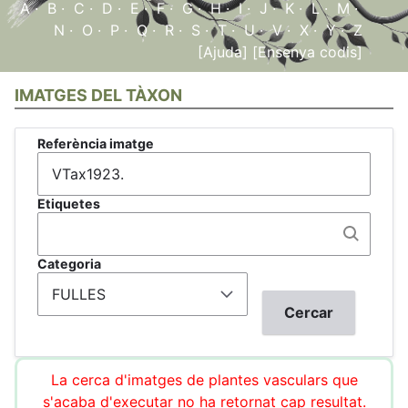
A
·
B
·
C
·
D
·
E
·
F
·
G
·
H
·
I
·
J
·
K
·
L
·
M
·
N
·
O
·
P
·
Q
·
R
·
S
·
T
·
U
·
V
·
X
·
Y
·
Z
[Ajuda]
[Ensenya codis]
IMATGES DEL TÀXON
Referència imatge
Etiquetes
Categoria
La cerca d'imatges de plantes vasculars que
s'acaba d'executar no ha retornat cap resultat.