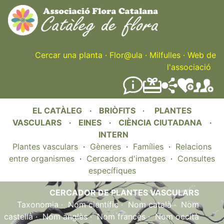
Skip
to
main
content
Cercar una planta
·
Flor@ula
·
Milfulles
·
Web de
l'associació
EL CATÀLEG
·
BRIÒFITS
·
PLANTES
VASCULARS
·
EINES
·
CIÈNCIA CIUTADANA
·
INTERN
Plantes vasculars
·
Gèneres
·
Famílies
·
Relacions
entre organismes
·
Cercadors d'imatges
·
Consultes
específiques
CERCADOR DE PLANTES VASCULARS
Taxonomia
·
Nom científic
·
Nom català
·
Nom
castellà
·
Nom anglès
·
Nom francès
·
Nom occità