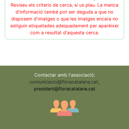
Reviseu els criteris de cerca, si us plau. La manca
d'informació també pot ser deguda a que no
disposem d'imatges o que les imatges encara no
estiguin etiquetades adequadament per aparèixer
com a resultat d'aquesta cerca.
Contactar amb l'associació:
comunicacio@floracatalana.cat
,
president@floracatalana.cat