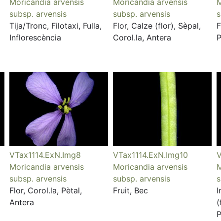
Moricandia arvensis
Moricandia arvensis
M
subsp. arvensis
subsp. arvensis
s
Tija/Tronc, Filotaxi, Fulla,
Flor, Calze (flor), Sèpal,
F
Inflorescència
Corol.la, Antera
P
VTax1114.ExN.Img8
VTax1114.ExN.Img10
V
Moricandia arvensis
Moricandia arvensis
M
subsp. arvensis
subsp. arvensis
s
Flor, Corol.la, Pètal,
Fruit, Bec
I
Antera
(
P