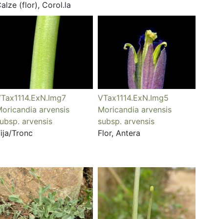
alze (flor), Corol.la
Tax1114.ExN.Img7
VTax1114.ExN.Img5
oricandia arvensis
Moricandia arvensis
ubsp. arvensis
subsp. arvensis
ija/Tronc
Flor, Antera