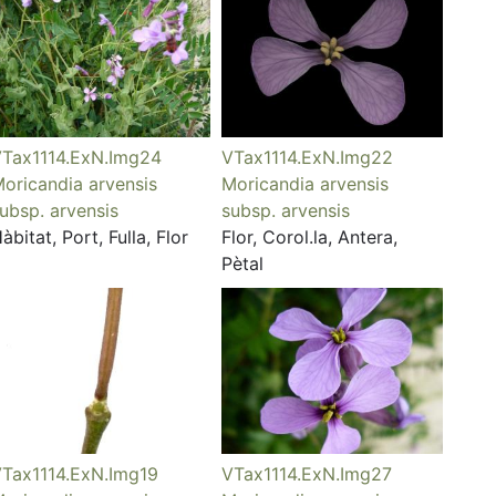
Tax1114.ExN.Img24
VTax1114.ExN.Img22
oricandia arvensis
Moricandia arvensis
ubsp. arvensis
subsp. arvensis
àbitat, Port, Fulla, Flor
Flor, Corol.la, Antera,
Pètal
Tax1114.ExN.Img19
VTax1114.ExN.Img27