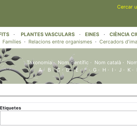
Skip
Cercar u
to
main
content
FITS
·
PLANTES VASCULARS
·
EINES
·
CIÈNCIA C
·
Famílies
·
Relacions entre organismes
·
Cercadors d'im
Taxonomia
·
Nom científic
·
Nom català
·
Nom 
A
·
B
·
C
·
D
·
E
·
F
·
G
·
H
·
I
·
J
·
K
·
Etiquetes