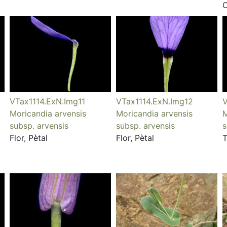
C
VTax1114.ExN.Img11
VTax1114.ExN.Img12
V
Moricandia arvensis
Moricandia arvensis
M
subsp. arvensis
subsp. arvensis
s
Flor, Pètal
Flor, Pètal
T