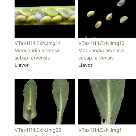
VTax1114.ExN.Img14
VTax1114.ExN.Img15
Moricandia arvensis
Moricandia arvensis
subsp. arvensis
subsp. arvensis
Llavor
Llavor
VTax1114.ExN.Img26
VTax1114.ExN.Img1