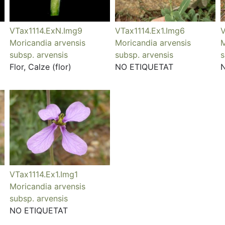
VTax1114.ExN.Img9
VTax1114.Ex1.Img6
V
Moricandia arvensis
Moricandia arvensis
M
subsp. arvensis
subsp. arvensis
s
Flor, Calze (flor)
NO ETIQUETAT
VTax1114.Ex1.Img1
Moricandia arvensis
subsp. arvensis
NO ETIQUETAT