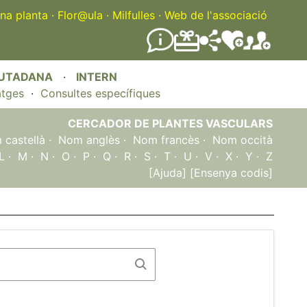
na planta
·
Flor@ula
·
Milfulles
·
Web de l'associació
IUTADANA
·
INTERN
atges
·
Consultes específiques
CERCADOR DE PLANTES VASCULARS
castellà
·
Nom anglès
·
Nom francès
·
Nom occità
L
·
M
·
N
·
O
·
P
·
Q
·
R
·
S
·
T
·
U
·
V
·
X
·
Y
·
Z
[Ajuda]
[Ensenya codis]