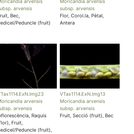
oricandia arvensis
Moricandia arvensis
ubsp. arvensis
subsp. arvensis
ruit, Bec,
Flor, Corol.la, Pètal,
edicel/Peduncle (fruit)
Antera
Tax1114.ExN.Img23
VTax1114.ExN.Img13
oricandia arvensis
Moricandia arvensis
ubsp. arvensis
subsp. arvensis
nflorescència, Raquis
Fruit, Secció (fruit), Bec
flor), Fruit,
edicel/Peduncle (fruit),