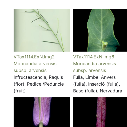
VTax1114.ExN.Img2
VTax1114.ExN.Img6
Moricandia arvensis
Moricandia arvensis
subsp. arvensis
subsp. arvensis
Infructescència, Raquis
Fulla, Limbe, Anvers
(flor), Pedicel/Peduncle
(fulla), Inserció (fulla),
(fruit)
Base (fulla), Nervadura