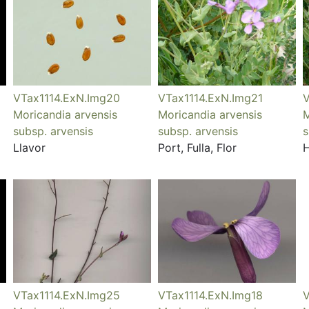
VTax1114.ExN.Img20
VTax1114.ExN.Img21
V
Moricandia arvensis
Moricandia arvensis
M
subsp. arvensis
subsp. arvensis
s
Llavor
Port, Fulla, Flor
H
VTax1114.ExN.Img25
VTax1114.ExN.Img18
V