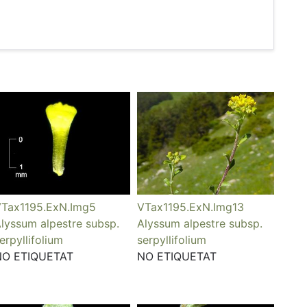
Tax1195.ExN.Img5
VTax1195.ExN.Img13
lyssum alpestre subsp.
Alyssum alpestre subsp.
erpyllifolium
serpyllifolium
NO ETIQUETAT
NO ETIQUETAT