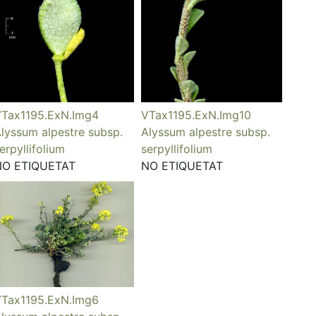
Tax1195.ExN.Img4
VTax1195.ExN.Img10
lyssum alpestre subsp.
Alyssum alpestre subsp.
erpyllifolium
serpyllifolium
NO ETIQUETAT
NO ETIQUETAT
Tax1195.ExN.Img6