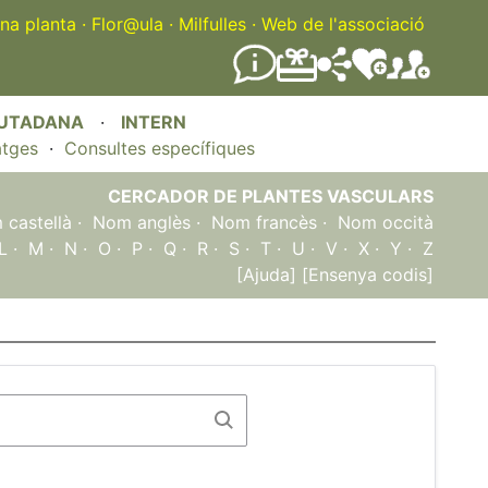
na planta
·
Flor@ula
·
Milfulles
·
Web de l'associació
IUTADANA
·
INTERN
atges
·
Consultes específiques
CERCADOR DE PLANTES VASCULARS
castellà
·
Nom anglès
·
Nom francès
·
Nom occità
L
·
M
·
N
·
O
·
P
·
Q
·
R
·
S
·
T
·
U
·
V
·
X
·
Y
·
Z
[Ajuda]
[Ensenya codis]