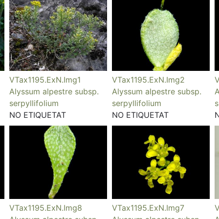
VTax1195.ExN.Img1
VTax1195.ExN.Img2
V
Alyssum alpestre subsp.
Alyssum alpestre subsp.
A
serpyllifolium
serpyllifolium
s
NO ETIQUETAT
NO ETIQUETAT
VTax1195.ExN.Img8
VTax1195.ExN.Img7
V