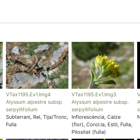
VTax1195.Ex1.Img4
VTax1195.Ex1.Img3
V
Alyssum alpestre subsp.
Alyssum alpestre subsp.
A
serpyllifolium
serpyllifolium
s
Subterrani, Rel, Tija/Tronc,
Inflorescència, Calze
Fulla
(flor), Corol.la, Estil, Fulla,
Pilositat (fulla)