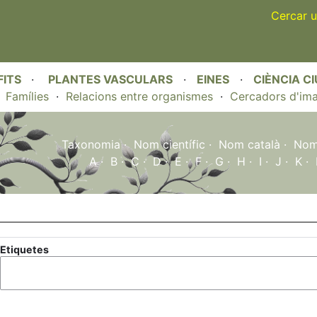
Skip
Cercar u
to
main
content
FITS
·
PLANTES VASCULARS
·
EINES
·
CIÈNCIA C
·
Famílies
·
Relacions entre organismes
·
Cercadors d'im
Taxonomia
·
Nom científic
·
Nom català
·
Nom 
A
·
B
·
C
·
D
·
E
·
F
·
G
·
H
·
I
·
J
·
K
·
Etiquetes