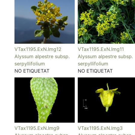
VTax1195.ExN.Img12
VTax1195.ExN.Img11
Alyssum alpestre subsp.
Alyssum alpestre subsp.
serpyllifolium
serpyllifolium
NO ETIQUETAT
NO ETIQUETAT
VTax1195.ExN.Img9
VTax1195.ExN.Img3