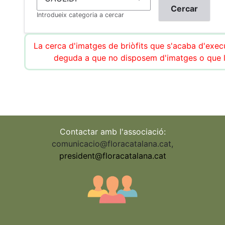
Introdueix categoria a cercar
La cerca d'imatges de briòfits que s'acaba d'execu
deguda a que no disposem d'imatges o que l
Contactar amb l'associació:
comunicacio@floracatalana.cat
,
president@floracatalana.cat