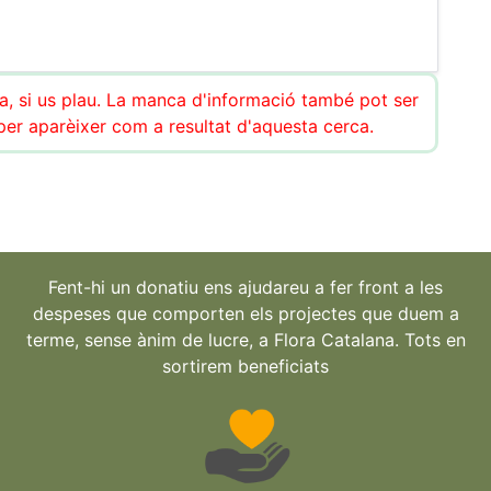
ca, si us plau. La manca d'informació també pot ser
r aparèixer com a resultat d'aquesta cerca.
Fent-hi un donatiu ens ajudareu a fer front a les
despeses que comporten els projectes que duem a
terme, sense ànim de lucre, a Flora Catalana. Tots en
sortirem beneficiats