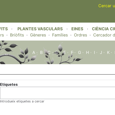
Skip
Cercar u
to
main
content
FITS
·
PLANTES VASCULARS
·
EINES
·
CIÈNCIA C
rs
·
Briòfits
·
Gèneres
·
Famílies
·
Ordres
·
Cercador d
A
·
B
·
C
·
D
·
E
·
F
·
G
·
H
·
I
·
J
·
K
·
Etiquetes
Introdueix etiquetes a cercar