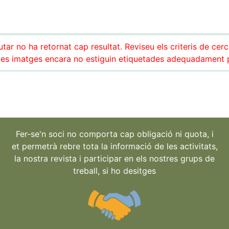
tar no ha retornat cap resultat. Reviseu els criteris de cer
es imatges encara no estiguin etiquetades adequadament pe
Fer-se'n soci no comporta cap obligació ni quota, i
et permetrà rebre tota la informació de les activitats,
la nostra revista i participar en els nostres grups de
treball, si ho desitges