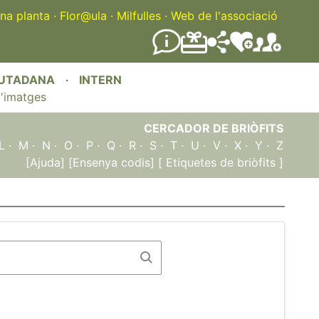
na planta
·
Flor@ula
·
Milfulles
·
Web de l'associació
IUTADANA
·
INTERN
'imatges
CERCADOR DE BRIÒFITS
L
·
M
·
N
·
O
·
P
·
Q
·
R
·
S
·
T
·
U
·
V
·
X
·
Y
·
Z
[Ajuda]
[Ensenya codis]
[ Etiquetes de briòfits ]