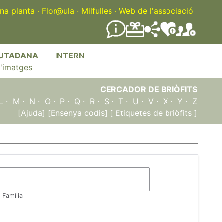
na planta
·
Flor@ula
·
Milfulles
·
Web de l'associació
IUTADANA
·
INTERN
'imatges
CERCADOR DE BRIÒFITS
L
·
M
·
N
·
O
·
P
·
Q
·
R
·
S
·
T
·
U
·
V
·
X
·
Y
·
Z
[Ajuda]
[Ensenya codis]
[ Etiquetes de briòfits ]
a Família