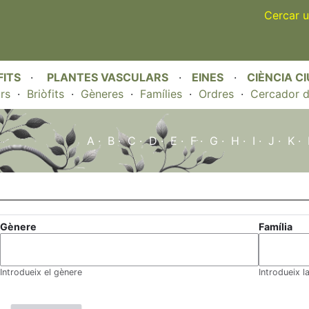
Skip
Cercar u
to
main
content
FITS
·
PLANTES VASCULARS
·
EINES
·
CIÈNCIA C
rs
·
Briòfits
·
Gèneres
·
Famílies
·
Ordres
·
Cercador d
A
·
B
·
C
·
D
·
E
·
F
·
G
·
H
·
I
·
J
·
K
·
Gènere
Família
Introdueix el gènere
Introdueix l