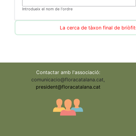
Introdueix el nom de l'ordre
La cerca de tàxon final de briòfit
Contactar amb l'associació:
comunicacio@floracatalana.cat
,
president@floracatalana.cat