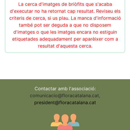
La cerca d'imatges de briòfits que s'acaba
d'executar no ha retornat cap resultat. Reviseu els
criteris de cerca, si us plau. La manca d'informació
també pot ser deguda a que no disposem
d'imatges o que les imatges encara no estiguin
etiquetades adequadament per aparèixer com a
resultat d'aquesta cerca.
Contactar amb l'associació:
comunicacio@floracatalana.cat
,
president@floracatalana.cat