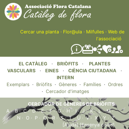
Skip
to
main
content
Cercar una planta
·
Flor@ula
·
Milfulles
·
Web de
l'associació
EL CATÀLEG
·
BRIÒFITS
·
PLANTES
VASCULARS
·
EINES
·
CIÈNCIA CIUTADANA
·
INTERN
Exemplars
·
Briòfits
·
Gèneres
·
Famílies
·
Ordres
·
Cercador d'imatges
CERCADOR DE GÈNERES DE BRIÒFITS
A
·
B
·
C
·
D
·
E
·
F
·
G
·
H
·
I
·
J
·
K
·
L
·
M
·
N
·
O
·
P
·
Q
·
R
·
S
·
T
·
U
·
V
·
X
·
Y
·
Z
[Ajuda]
[Ensenya codis]