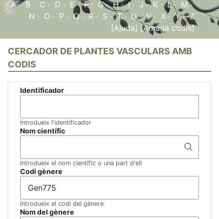
A
·
B
·
C
·
D
·
E
·
F
·
G
·
H
·
I
·
J
·
K
·
L
·
M
·
N
·
O
·
P
·
Q
·
R
·
S
·
T
·
U
·
V
·
X
·
Y
·
Z
[Ajuda]
[Amaga codis]
CERCADOR DE PLANTES VASCULARS AMB
CODIS
Identificador
Introdueix l'identificador
Nom científic
Introdueix el nom científic o una part d'ell
Codi gènere
Introdueix el codi del gènere
Nom del gènere