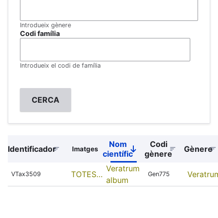
Introdueix gènere
Codi família
Introdueix el codi de família
Nom
Codi
Identificador
Gènere
Imatges
Sort
científic
gènere
descending
Veratrum
TOTES…
Veratru
VTax3509
Gen775
album