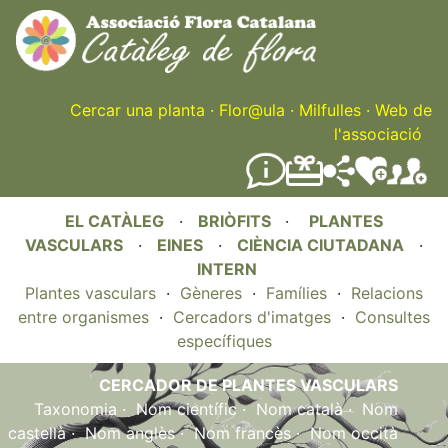
Skip
to
main
content
Cercar una planta
·
Flor@ula
·
Milfulles
·
Web de
l'associació
EL CATÀLEG
·
BRIÒFITS
·
PLANTES
VASCULARS
·
EINES
·
CIÈNCIA CIUTADANA
·
INTERN
Plantes vasculars
·
Gèneres
·
Famílies
·
Relacions
entre organismes
·
Cercadors d'imatges
·
Consultes
específiques
CERCADOR DE PLANTES VASCULARS
Taxonomia
·
Nom científic
·
Nom català
·
Nom
castellà
·
Nom anglès
·
Nom francès
·
Nom occità