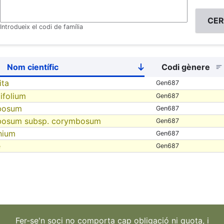
Introdueix el codi de família
Nom científic
Codi gènere
Sort
descending
ita
Gen687
ifolium
Gen687
bosum
Gen687
bosum subsp. corymbosum
Gen687
nium
Gen687
e
Gen687
Fer-se'n soci no comporta cap obligació ni quota, i