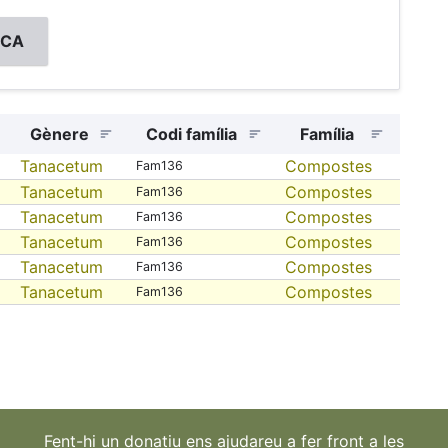
Gènere
Codi família
Família
Tanacetum
Compostes
Fam136
Tanacetum
Compostes
Fam136
Tanacetum
Compostes
Fam136
Tanacetum
Compostes
Fam136
Tanacetum
Compostes
Fam136
Tanacetum
Compostes
Fam136
Fent-hi un donatiu ens ajudareu a fer front a les