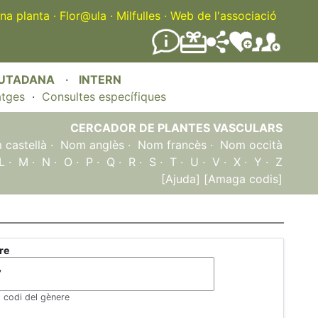
na planta
·
Flor@ula
·
Milfulles
·
Web de l'associació
IUTADANA
·
INTERN
atges
·
Consultes específiques
CERCADOR DE PLANTES VASCULARS
castellà
·
Nom anglès
·
Nom francès
·
Nom occità
L
·
M
·
N
·
O
·
P
·
Q
·
R
·
S
·
T
·
U
·
V
·
X
·
Y
·
Z
[Ajuda]
[Amaga codis]
re
l codi del gènere