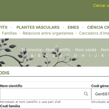
Skip
Cercar u
to
main
content
FITS
·
PLANTES VASCULARS
·
EINES
·
CIÈNCIA C
·
Famílies
·
Relacions entre organismes
·
Cercadors d'im
Taxonomia
·
Nom científic
·
Nom català
·
Nom 
A
·
B
·
C
·
D
·
E
·
F
·
G
·
H
·
I
·
J
·
K
·
ODIS
Nom científic
Codi gène
Introdueix el nom científic o una part d'ell
Introdueix e
Codi família