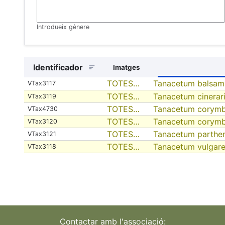
Introdueix gènere
Identificador
Imatges
TOTES…
Tanacetum balsam
VTax3117
TOTES…
Tanacetum cinerari
VTax3119
TOTES…
Tanacetum corym
VTax4730
TOTES…
Tanacetum corym
VTax3120
TOTES…
Tanacetum parthe
VTax3121
TOTES…
Tanacetum vulgar
VTax3118
Contactar amb l'associació: