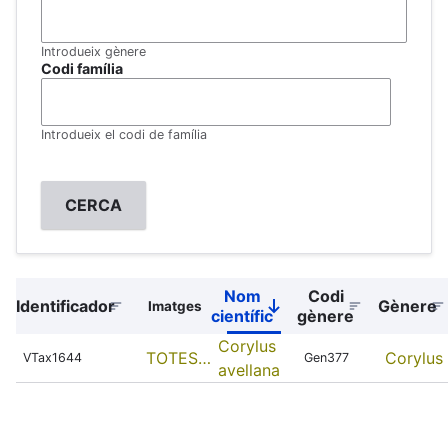
Introdueix gènere
Codi família
Introdueix el codi de família
Nom
Codi
Identificador
Gènere
Imatges
Sort
científic
gènere
descending
Corylus
TOTES…
Corylus
VTax1644
Gen377
avellana