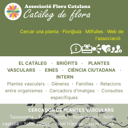
Skip
to
main
content
Cercar una planta
·
Flor@ula
·
Milfulles
·
Web de
l'associació
EL CATÀLEG
·
BRIÒFITS
·
PLANTES
VASCULARS
·
EINES
·
CIÈNCIA CIUTADANA
·
INTERN
Plantes vasculars
·
Gèneres
·
Famílies
·
Relacions
entre organismes
·
Cercadors d'imatges
·
Consultes
específiques
CERCADOR DE PLANTES VASCULARS
Taxonomia
·
Nom científic
·
Nom català
·
Nom
castellà
·
Nom anglès
·
Nom francès
·
Nom occità