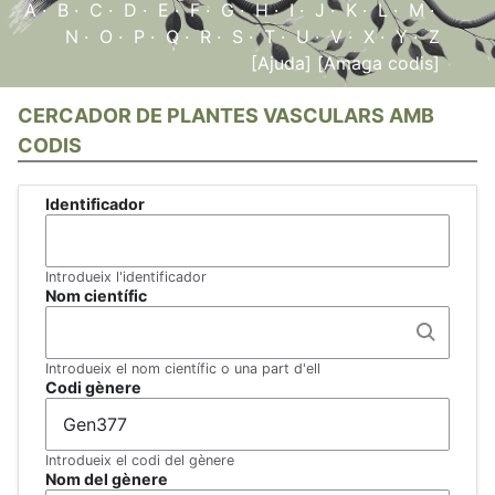
A
·
B
·
C
·
D
·
E
·
F
·
G
·
H
·
I
·
J
·
K
·
L
·
M
·
N
·
O
·
P
·
Q
·
R
·
S
·
T
·
U
·
V
·
X
·
Y
·
Z
[Ajuda]
[Amaga codis]
CERCADOR DE PLANTES VASCULARS AMB
CODIS
Identificador
Introdueix l'identificador
Nom científic
Introdueix el nom científic o una part d'ell
Codi gènere
Introdueix el codi del gènere
Nom del gènere