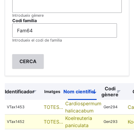
Introdueix gènere
Codi família
Introdueix el codi de família
Codi
Identificador
Nom científic
Imatges
Sort
gènere
descending
Cardiospermum
TOTES…
Ca
VTax1453
Gen294
halicacabum
Koelreuteria
TOTES…
Ko
VTax1452
Gen293
paniculata