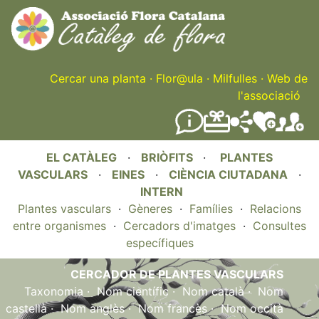
Skip
to
main
content
Cercar una planta
·
Flor@ula
·
Milfulles
·
Web de
l'associació
EL CATÀLEG
·
BRIÒFITS
·
PLANTES
VASCULARS
·
EINES
·
CIÈNCIA CIUTADANA
·
INTERN
Plantes vasculars
·
Gèneres
·
Famílies
·
Relacions
entre organismes
·
Cercadors d'imatges
·
Consultes
específiques
CERCADOR DE PLANTES VASCULARS
Taxonomia
·
Nom científic
·
Nom català
·
Nom
castellà
·
Nom anglès
·
Nom francès
·
Nom occità