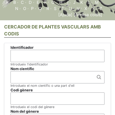
A
·
B
·
C
·
D
·
E
·
F
·
G
·
H
·
I
·
J
·
K
·
L
·
M
·
N
·
O
·
P
·
Q
·
R
·
S
·
T
·
U
·
V
·
X
·
Y
·
Z
[Ajuda]
[Amaga codis]
CERCADOR DE PLANTES VASCULARS AMB
CODIS
Identificador
Introdueix l'identificador
Nom científic
Introdueix el nom científic o una part d'ell
Codi gènere
Introdueix el codi del gènere
Nom del gènere