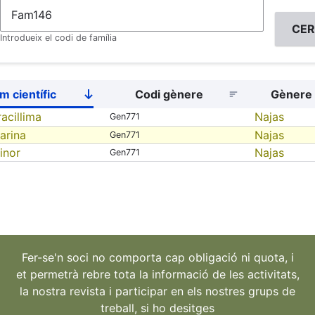
Introdueix el codi de família
m científic
Codi gènere
Gènere
Sort
descending
acillima
Najas
Gen771
arina
Najas
Gen771
inor
Najas
Gen771
Fer-se'n soci no comporta cap obligació ni quota, i
et permetrà rebre tota la informació de les activitats,
la nostra revista i participar en els nostres grups de
treball, si ho desitges