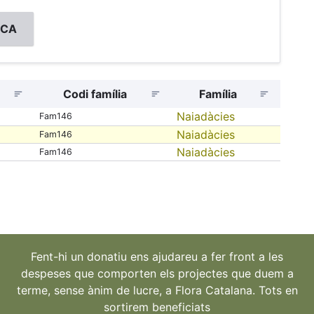
Codi família
Família
Naiadàcies
Fam146
Naiadàcies
Fam146
Naiadàcies
Fam146
Fent-hi un donatiu ens ajudareu a fer front a les
despeses que comporten els projectes que duem a
terme, sense ànim de lucre, a Flora Catalana. Tots en
sortirem beneficiats