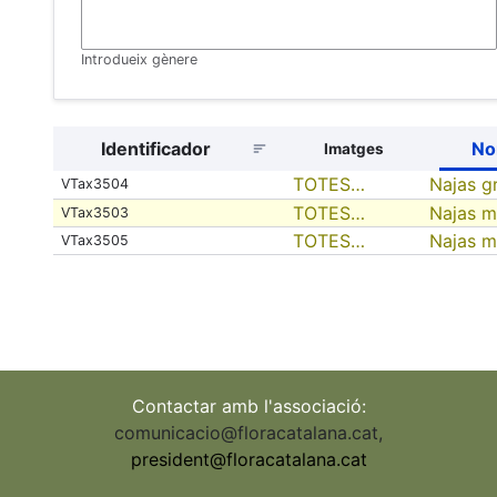
Introdueix gènere
Identificador
No
Imatges
TOTES…
Najas gr
VTax3504
TOTES…
Najas m
VTax3503
TOTES…
Najas m
VTax3505
Contactar amb l'associació:
comunicacio@floracatalana.cat
,
president@floracatalana.cat