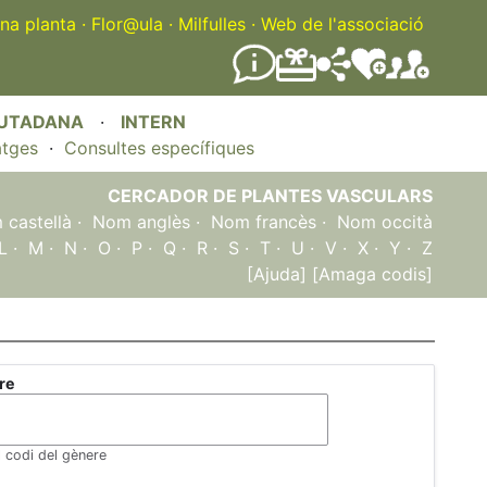
na planta
·
Flor@ula
·
Milfulles
·
Web de l'associació
IUTADANA
·
INTERN
atges
·
Consultes específiques
CERCADOR DE PLANTES VASCULARS
castellà
·
Nom anglès
·
Nom francès
·
Nom occità
L
·
M
·
N
·
O
·
P
·
Q
·
R
·
S
·
T
·
U
·
V
·
X
·
Y
·
Z
[Ajuda]
[Amaga codis]
re
l codi del gènere