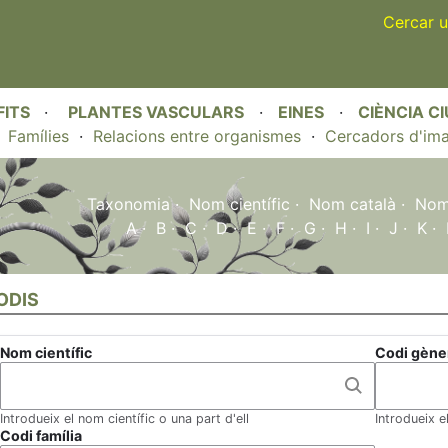
Skip
Cercar u
to
main
content
FITS
·
PLANTES VASCULARS
·
EINES
·
CIÈNCIA C
·
Famílies
·
Relacions entre organismes
·
Cercadors d'im
Taxonomia
·
Nom científic
·
Nom català
·
Nom 
A
·
B
·
C
·
D
·
E
·
F
·
G
·
H
·
I
·
J
·
K
·
ODIS
Nom científic
Codi gène
Introdueix el nom científic o una part d'ell
Introdueix e
Codi família