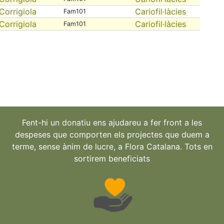
Corrigiola
Cariofil·làcies
Fam101
Corrigiola
Cariofil·làcies
Fam101
Fent-hi un donatiu ens ajudareu a fer front a les
despeses que comporten els projectes que duem a
terme, sense ànim de lucre, a Flora Catalana. Tots en
sortirem beneficiats