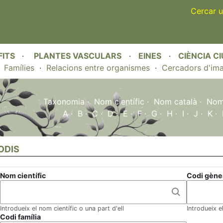
Skip
Cercar u
to
main
content
FITS
·
PLANTES VASCULARS
·
EINES
·
CIÈNCIA C
·
Famílies
·
Relacions entre organismes
·
Cercadors d'im
Taxonomia
·
Nom científic
·
Nom català
·
Nom 
A
·
B
·
C
·
D
·
E
·
F
·
G
·
H
·
I
·
J
·
K
·
ODIS
Nom científic
Codi gène
Introdueix el nom científic o una part d'ell
Introdueix e
Codi família