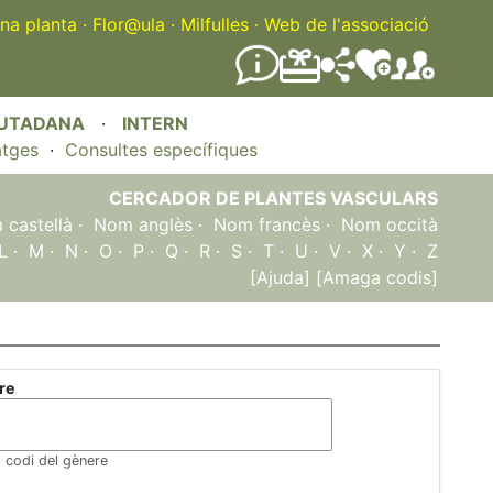
na planta
·
Flor@ula
·
Milfulles
·
Web de l'associació
IUTADANA
·
INTERN
atges
·
Consultes específiques
CERCADOR DE PLANTES VASCULARS
castellà
·
Nom anglès
·
Nom francès
·
Nom occità
L
·
M
·
N
·
O
·
P
·
Q
·
R
·
S
·
T
·
U
·
V
·
X
·
Y
·
Z
[Ajuda]
[Amaga codis]
re
l codi del gènere