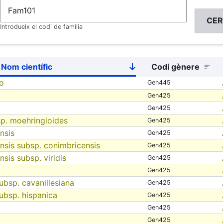
Introdueix el codi de família
Nom científic
Codi gènere
Sort
descending
o
Gen445
Gen425
Gen425
sp. moehringioides
Gen425
nsis
Gen425
nsis subsp. conimbricensis
Gen425
sis subsp. viridis
Gen425
Gen425
ubsp. cavanillesiana
Gen425
subsp. hispanica
Gen425
Gen425
Gen425