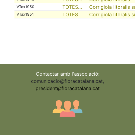
TOTES…
Corrigiola litoralis s
VTax1950
TOTES…
Corrigiola litoralis s
VTax1951
Pagination
Contactar amb l'associació:
comunicacio@floracatalana.cat
,
president@floracatalana.cat