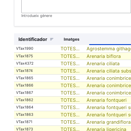
Introdueix gènere
Identificador
Imatges
TOTES…
Agrostemma githag
VTax1990
TOTES…
Arenaria biflora
VTax1875
TOTES…
Arenaria ciliata
VTax4372
TOTES…
Arenaria ciliata sub
VTax1874
TOTES…
Arenaria conimbrice
VTax1865
TOTES…
Arenaria conimbrice
VTax1866
TOTES…
Arenaria conimbricen
VTax1867
TOTES…
Arenaria fontqueri
VTax1862
TOTES…
Arenaria fontqueri s
VTax1864
TOTES…
Arenaria fontqueri 
VTax1863
TOTES…
Arenaria grandiflora
VTax1871
TOTES…
Arenaria ligericina
VTax1873