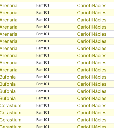
Arenaria
Cariofil·làcies
Fam101
Arenaria
Cariofil·làcies
Fam101
Arenaria
Cariofil·làcies
Fam101
Arenaria
Cariofil·làcies
Fam101
Arenaria
Cariofil·làcies
Fam101
Arenaria
Cariofil·làcies
Fam101
Arenaria
Cariofil·làcies
Fam101
Arenaria
Cariofil·làcies
Fam101
Arenaria
Cariofil·làcies
Fam101
Arenaria
Cariofil·làcies
Fam101
Bufonia
Cariofil·làcies
Fam101
Bufonia
Cariofil·làcies
Fam101
Bufonia
Cariofil·làcies
Fam101
Bufonia
Cariofil·làcies
Fam101
Cerastium
Cariofil·làcies
Fam101
Cerastium
Cariofil·làcies
Fam101
Cerastium
Cariofil·làcies
Fam101
Cerastium
Cariofil·làcies
Fam101