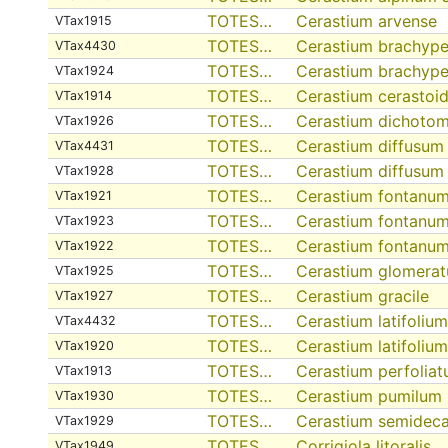
TOTES…
Cerastium arvense
VTax1915
TOTES…
Cerastium brachyp
VTax4430
TOTES…
Cerastium brachype
VTax1924
TOTES…
Cerastium cerastoi
VTax1914
TOTES…
Cerastium dichoto
VTax1926
TOTES…
Cerastium diffusum
VTax4431
TOTES…
Cerastium diffusum
VTax1928
TOTES…
Cerastium fontanu
VTax1921
TOTES…
Cerastium fontanum
VTax1923
TOTES…
Cerastium fontanum
VTax1922
TOTES…
Cerastium glomera
VTax1925
TOTES…
Cerastium gracile
VTax1927
TOTES…
Cerastium latifolium
VTax4432
TOTES…
Cerastium latifoliu
VTax1920
TOTES…
Cerastium perfolia
VTax1913
TOTES…
Cerastium pumilum
VTax1930
TOTES…
Cerastium semidec
VTax1929
TOTES…
Corrigiola litoralis
VTax1949