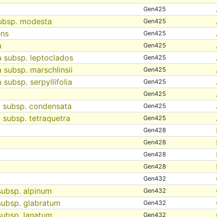
Gen425
ubsp. modesta
Gen425
ens
Gen425
a
Gen425
ia subsp. leptoclados
Gen425
a subsp. marschlinsii
Gen425
a subsp. serpyllifolia
Gen425
a
Gen425
a subsp. condensata
Gen425
a subsp. tetraquetra
Gen425
Gen428
Gen428
Gen428
Gen428
Gen432
subsp. alpinum
Gen432
subsp. glabratum
Gen432
subsp. lanatum
Gen432