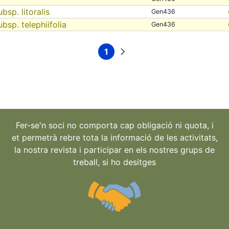
ubsp. litoralis
Gen436
ubsp. telephiifolia
Gen436
1
Current
Next
page
page
Fer-se'n soci no comporta cap obligació ni quota, i
et permetrà rebre tota la informació de les activitats,
la nostra revista i participar en els nostres grups de
treball, si ho desitges