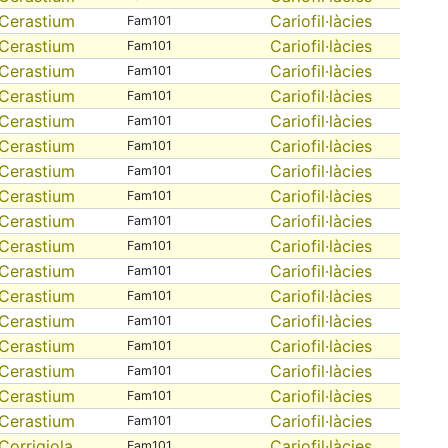
Cerastium
Cariofil·làcies
Fam101
Cerastium
Cariofil·làcies
Fam101
Cerastium
Cariofil·làcies
Fam101
Cerastium
Cariofil·làcies
Fam101
Cerastium
Cariofil·làcies
Fam101
Cerastium
Cariofil·làcies
Fam101
Cerastium
Cariofil·làcies
Fam101
Cerastium
Cariofil·làcies
Fam101
Cerastium
Cariofil·làcies
Fam101
Cerastium
Cariofil·làcies
Fam101
Cerastium
Cariofil·làcies
Fam101
Cerastium
Cariofil·làcies
Fam101
Cerastium
Cariofil·làcies
Fam101
Cerastium
Cariofil·làcies
Fam101
Cerastium
Cariofil·làcies
Fam101
Cerastium
Cariofil·làcies
Fam101
Cerastium
Cariofil·làcies
Fam101
Corrigiola
Cariofil·làcies
Fam101