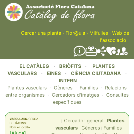
Skip
to
main
content
Cercar una planta
·
Flor@ula
·
Milfulles
·
Web de
l'associació
EL CATÀLEG
·
BRIÒFITS
·
PLANTES
VASCULARS
·
EINES
·
CIÈNCIA CIUTADANA
·
INTERN
Plantes vasculars
·
Gèneres
·
Famílies
·
Relacions
entre organismes
·
Cercadors d'imatges
·
Consultes
específiques
VASCULARS.
CERCA
Cercador general
Plantes
|
|
DE TÀXONS F.
vasculars
Gèneres
Famílies
Nom en occità
|
|
|
[Ajuda]