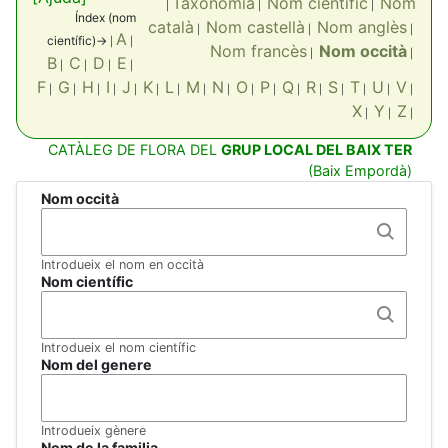
Taxonomia
Nom científic
Nom
|
|
|
Índex (nom
català
Nom castellà
Nom anglès
|
|
|
A
científic)->
|
|
Nom francès
Nom occità
|
|
B
C
D
E
|
|
|
|
F
G
H
I
J
K
L
M
N
O
P
Q
R
S
T
U
V
|
|
|
|
|
|
|
|
|
|
|
|
|
|
|
|
|
X
Y
Z
|
|
|
CATÀLEG DE FLORA DEL
GRUP LOCAL DEL BAIX TER
(Baix Empordà)
Nom occità
Introdueix el nom en occità
Nom científic
Introdueix el nom científic
Nom del genere
Introdueix gènere
Nom de la familia