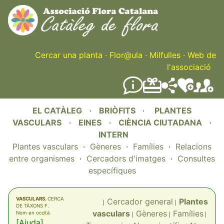
Skip
to
main
content
Cercar una planta
·
Flor@ula
·
Milfulles
·
Web de
l'associació
EL CATÀLEG
·
BRIÒFITS
·
PLANTES
VASCULARS
·
EINES
·
CIÈNCIA CIUTADANA
·
INTERN
Plantes vasculars
·
Gèneres
·
Famílies
·
Relacions
entre organismes
·
Cercadors d'imatges
·
Consultes
específiques
VASCULARS.
CERCA
Cercador general
Plantes
|
|
DE TÀXONS F.
vasculars
Gèneres
Famílies
Nom en occità
|
|
|
[Ajuda]