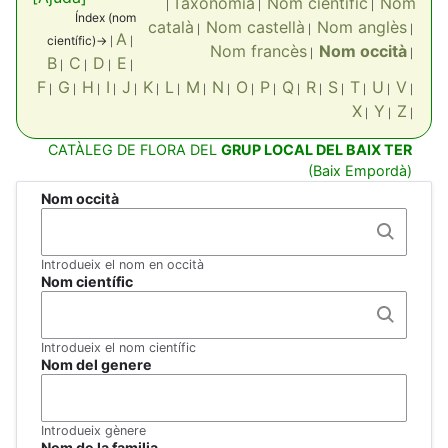
Taxonomia
Nom científic
Nom
|
|
|
Índex (nom
català
Nom castellà
Nom anglès
|
|
|
A
científic)->
|
|
Nom francès
Nom occità
|
|
B
C
D
E
|
|
|
|
F
G
H
I
J
K
L
M
N
O
P
Q
R
S
T
U
V
|
|
|
|
|
|
|
|
|
|
|
|
|
|
|
|
|
X
Y
Z
|
|
|
CATÀLEG DE FLORA DEL
GRUP LOCAL DEL BAIX TER
(Baix Empordà)
Nom occità
Introdueix el nom en occità
Nom científic
Introdueix el nom científic
Nom del genere
Introdueix gènere
Nom de la familia