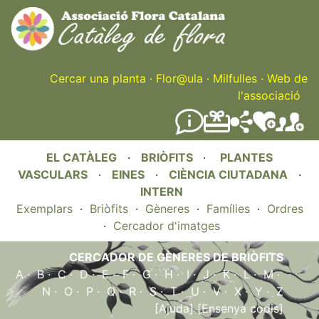
Skip
to
main
content
Cercar una planta
·
Flor@ula
·
Milfulles
·
Web de
l'associació
EL CATÀLEG
·
BRIÒFITS
·
PLANTES
VASCULARS
·
EINES
·
CIÈNCIA CIUTADANA
·
INTERN
Exemplars
·
Briòfits
·
Gèneres
·
Famílies
·
Ordres
·
Cercador d'imatges
CERCADOR DE GÈNERES DE BRIÒFITS
A
·
B
·
C
·
D
·
E
·
F
·
G
·
H
·
I
·
J
·
K
·
L
·
M
·
N
·
O
·
P
·
Q
·
R
·
S
·
T
·
U
·
V
·
X
·
Y
·
Z
[Ajuda]
[Ensenya codis]