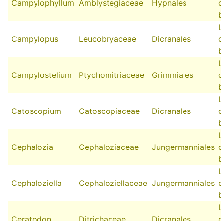
Campylophyllum
Amblystegiaceae
Hypnales
Campylopus
Leucobryaceae
Dicranales
Campylostelium
Ptychomitriaceae
Grimmiales
Catoscopium
Catoscopiaceae
Dicranales
Cephalozia
Cephaloziaceae
Jungermanniales
Cephaloziella
Cephaloziellaceae
Jungermanniales
Ceratodon
Ditrichaceae
Dicranales