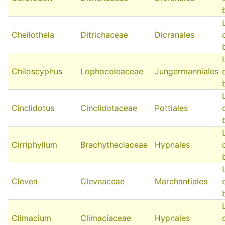
Cheilothela
Ditrichaceae
Dicranales
Chiloscyphus
Lophocoleaceae
Jungermanniales
Cinclidotus
Cinclidotaceae
Pottiales
Cirriphyllum
Brachytheciaceae
Hypnales
Clevea
Cleveaceae
Marchantiales
Climacium
Climaciaceae
Hypnales