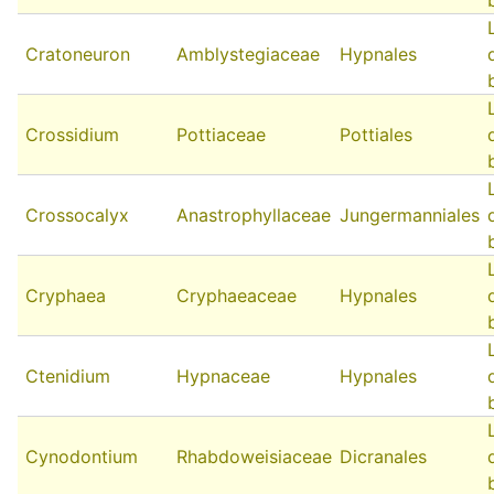
Cratoneuron
Amblystegiaceae
Hypnales
Crossidium
Pottiaceae
Pottiales
Crossocalyx
Anastrophyllaceae
Jungermanniales
Cryphaea
Cryphaeaceae
Hypnales
Ctenidium
Hypnaceae
Hypnales
Cynodontium
Rhabdoweisiaceae
Dicranales