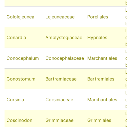
Cololejeunea
Lejeuneaceae
Porellales
Conardia
Amblystegiaceae
Hypnales
Conocephalum
Conocephalaceae
Marchantiales
Conostomum
Bartramiaceae
Bartramiales
Corsinia
Corsiniaceae
Marchantiales
Coscinodon
Grimmiaceae
Grimmiales