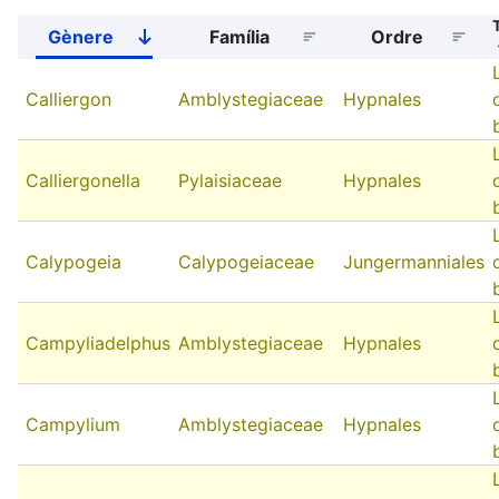
Gènere
Família
Ordre
Sort
descending
Calliergon
Amblystegiaceae
Hypnales
Calliergonella
Pylaisiaceae
Hypnales
Calypogeia
Calypogeiaceae
Jungermanniales
Campyliadelphus
Amblystegiaceae
Hypnales
Campylium
Amblystegiaceae
Hypnales