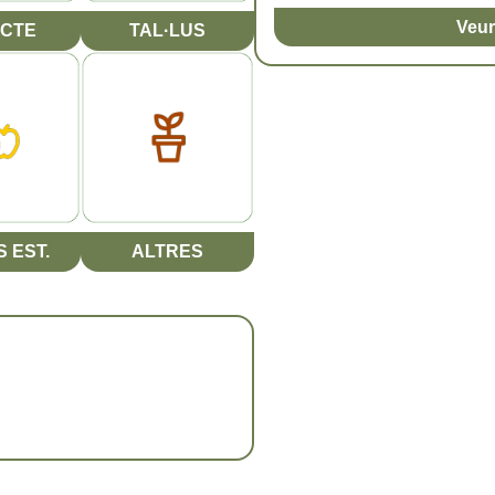
Veur
CTE
TAL·LUS
 EST.
ALTRES