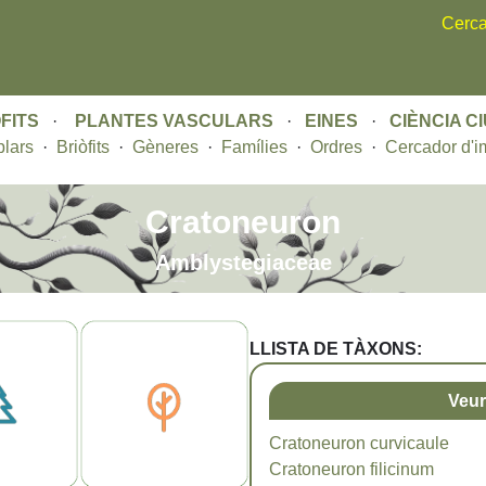
Skip
Cerca
to
main
content
FITS
·
PLANTES VASCULARS
·
EINES
·
CIÈNCIA C
lars
·
Briòfits
·
Gèneres
·
Famílies
·
Ordres
·
Cercador d'i
Cratoneuron
Amblystegiaceae
LLISTA DE TÀXONS:
Veur
Cratoneuron curvicaule
Cratoneuron filicinum