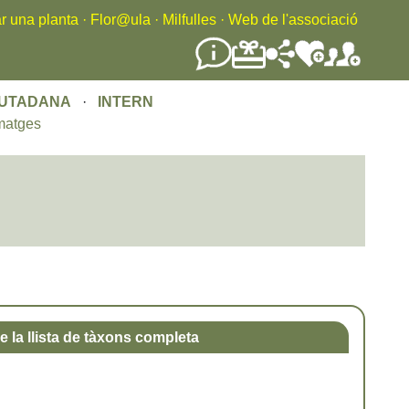
r una planta
·
Flor@ula
·
Milfulles
·
Web de l'associació
IUTADANA
·
INTERN
matges
e la llista de tàxons completa