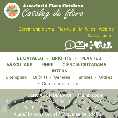
Skip
to
main
content
Cercar una planta
·
Flor@ula
·
Milfulles
·
Web de
l'associació
EL CATÀLEG
·
BRIÒFITS
·
PLANTES
VASCULARS
·
EINES
·
CIÈNCIA CIUTADANA
·
INTERN
Exemplars
·
Briòfits
·
Gèneres
·
Famílies
·
Ordres
·
Cercador d'imatges
CERCADOR DE BRIÒFITS (amb codis)
A
·
B
·
C
·
D
·
E
·
F
·
G
·
H
·
I
·
J
·
K
·
L
·
M
·
N
·
O
·
P
·
Q
·
R
·
S
·
T
·
U
·
V
·
X
·
Y
·
Z
[Ajuda]
[Amaga codis]
[ Etiquetes de briòfits ]