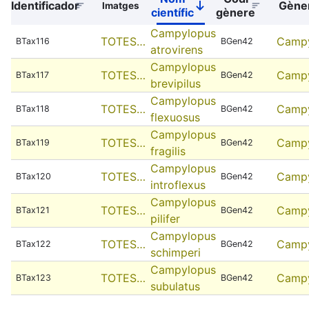
Identificador
Gène
Imatges
Sort
científic
gènere
descending
Campylopus
TOTES…
Camp
BTax116
BGen42
atrovirens
Campylopus
TOTES…
Camp
BTax117
BGen42
brevipilus
Campylopus
TOTES…
Camp
BTax118
BGen42
flexuosus
Campylopus
TOTES…
Camp
BTax119
BGen42
fragilis
Campylopus
TOTES…
Camp
BTax120
BGen42
introflexus
Campylopus
TOTES…
Camp
BTax121
BGen42
pilifer
Campylopus
TOTES…
Camp
BTax122
BGen42
schimperi
Campylopus
TOTES…
Camp
BTax123
BGen42
subulatus