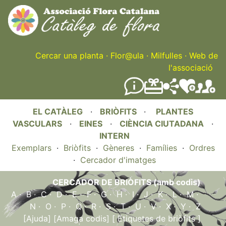
Skip
to
main
content
Cercar una planta
·
Flor@ula
·
Milfulles
·
Web de
l'associació
EL CATÀLEG
·
BRIÒFITS
·
PLANTES
VASCULARS
·
EINES
·
CIÈNCIA CIUTADANA
·
INTERN
Exemplars
·
Briòfits
·
Gèneres
·
Famílies
·
Ordres
·
Cercador d'imatges
CERCADOR DE BRIÒFITS (amb codis)
A
·
B
·
C
·
D
·
E
·
F
·
G
·
H
·
I
·
J
·
K
·
L
·
M
·
N
·
O
·
P
·
Q
·
R
·
S
·
T
·
U
·
V
·
X
·
Y
·
Z
[Ajuda]
[Amaga codis]
[ Etiquetes de briòfits ]