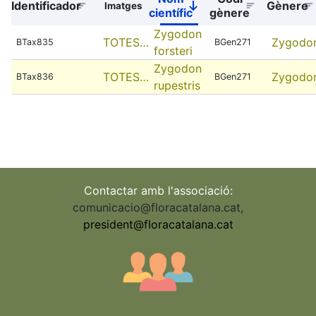
Identificador
Gènere
Imatges
Sort
científic
gènere
descending
Zygodon
TOTES…
Zygodo
BTax835
BGen271
forsteri
Zygodon
TOTES…
Zygodo
BTax836
BGen271
rupestris
Contactar amb l'associació:
comunicacio@floracatalana.cat
,
president@floracatalana.cat