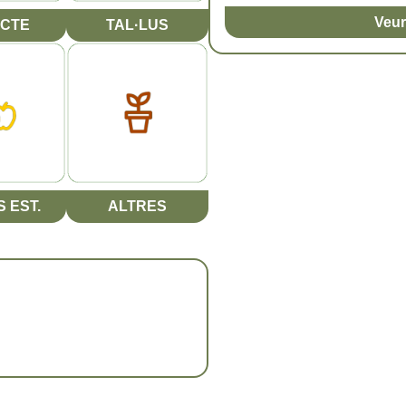
Veur
CTE
TAL·LUS
 EST.
ALTRES