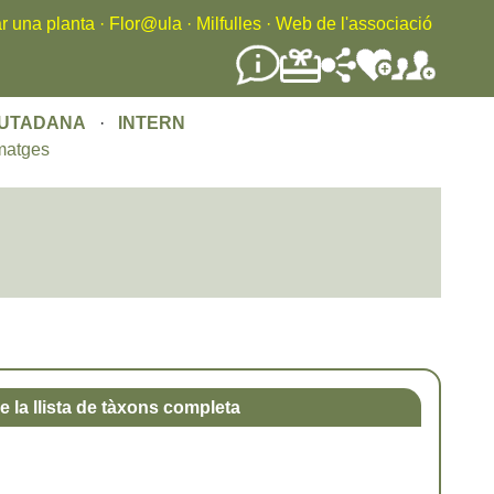
r una planta
·
Flor@ula
·
Milfulles
·
Web de l'associació
IUTADANA
·
INTERN
matges
e la llista de tàxons completa