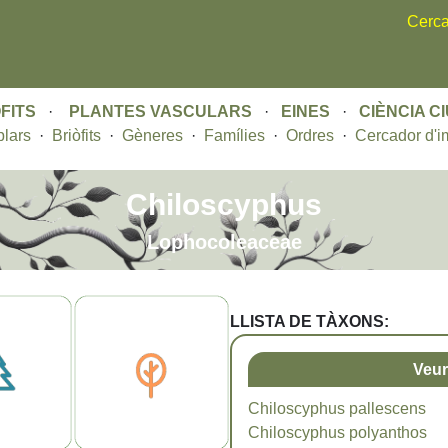
Skip
Cerca
to
main
content
FITS
·
PLANTES VASCULARS
·
EINES
·
CIÈNCIA C
lars
·
Briòfits
·
Gèneres
·
Famílies
·
Ordres
·
Cercador d'i
Chiloscyphus
Lophocoleaceae
LLISTA DE TÀXONS:
Veur
Chiloscyphus pallescens
Chiloscyphus polyanthos