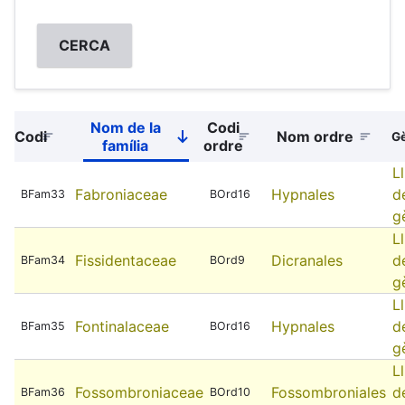
Nom de la
Codi
Codi
Nom ordre
Sort
G
família
ordre
descending
Ll
Fabroniaceae
Hypnales
d
BFam33
BOrd16
g
Ll
Fissidentaceae
Dicranales
d
BFam34
BOrd9
g
Ll
Fontinalaceae
Hypnales
d
BFam35
BOrd16
g
Ll
Fossombroniaceae
Fossombroniales
d
BFam36
BOrd10