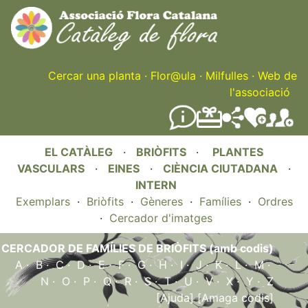
Skip
to
main
content
Cercar una planta
·
Flor@ula
·
Milfulles
·
Web de
l'associació
EL CATÀLEG
·
BRIÒFITS
·
PLANTES
VASCULARS
·
EINES
·
CIÈNCIA CIUTADANA
·
INTERN
Exemplars
·
Briòfits
·
Gèneres
·
Famílies
·
Ordres
·
Cercador d'imatges
CERCADOR DE FAMÍLIES DE BRIÒFITS (amb codis)
A
·
B
·
C
·
D
·
E
·
F
·
G
·
H
·
I
·
J
·
K
·
L
·
M
·
N
·
O
·
P
·
Q
·
R
·
S
·
T
·
U
·
V
·
X
·
Y
·
Z
[Ajuda]
[Amaga codis]