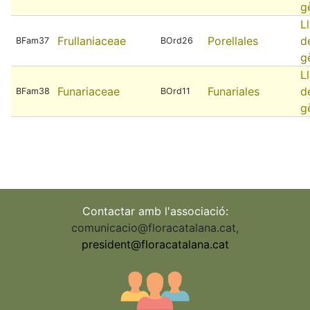
g
Ll
Frullaniaceae
Porellales
d
BFam37
BOrd26
g
Ll
Funariaceae
Funariales
d
BFam38
BOrd11
g
Contactar amb l'associació:
comunicacio@floracatalana.cat
,
president@floracatalana.cat