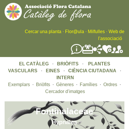
Skip
to
main
content
Cercar una planta
·
Flor@ula
·
Milfulles
·
Web de
l'associació
EL CATÀLEG
·
BRIÒFITS
·
PLANTES
VASCULARS
·
EINES
·
CIÈNCIA CIUTADANA
·
INTERN
Exemplars
·
Briòfits
·
Gèneres
·
Famílies
·
Ordres
·
Cercador d'imatges
Fontinalaceae
Hypnales