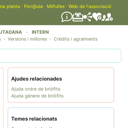
na planta
·
Flor@ula
·
Milfulles
·
Web de l'associació
IUTADANA
·
INTERN
s
·
Versions i millores
·
Crèdits i agraïments
Ajudes relacionades
Ajuda ordre de briòfits
Ajuda gènere de briòfits
Temes relacionats