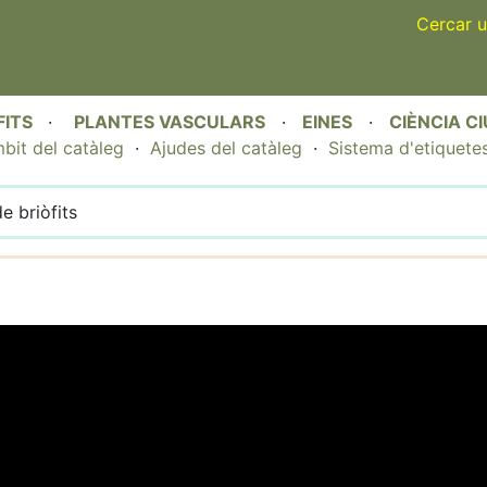
Skip
Cercar u
to
main
content
FITS
·
PLANTES VASCULARS
·
EINES
·
CIÈNCIA C
bit del catàleg
·
Ajudes del catàleg
·
Sistema d'etiquete
e briòfits