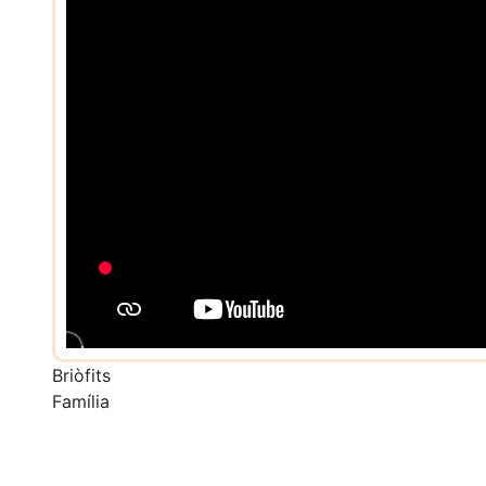
Briòfits
Família