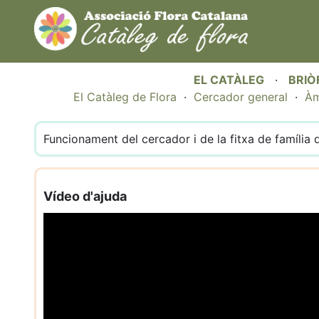
EL CATÀLEG
·
BRIÒ
El Catàleg de Flora
·
Cercador general
·
Àm
Funcionament del cercador i de la fitxa de família d
Vídeo d'ajuda