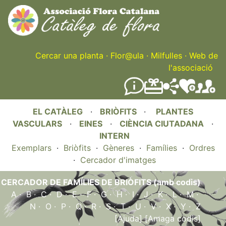
Skip
to
main
content
Cercar una planta
·
Flor@ula
·
Milfulles
·
Web de
l'associació
EL CATÀLEG
·
BRIÒFITS
·
PLANTES
VASCULARS
·
EINES
·
CIÈNCIA CIUTADANA
·
INTERN
Exemplars
·
Briòfits
·
Gèneres
·
Famílies
·
Ordres
·
Cercador d'imatges
CERCADOR DE FAMÍLIES DE BRIÒFITS (amb codis)
A
·
B
·
C
·
D
·
E
·
F
·
G
·
H
·
I
·
J
·
K
·
L
·
M
·
N
·
O
·
P
·
Q
·
R
·
S
·
T
·
U
·
V
·
X
·
Y
·
Z
[Ajuda]
[Amaga codis]