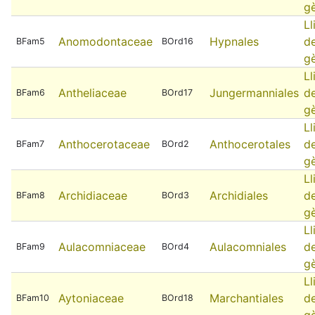
g
Ll
Anomodontaceae
Hypnales
d
BFam5
BOrd16
g
Ll
Antheliaceae
Jungermanniales
d
BFam6
BOrd17
g
Ll
Anthocerotaceae
Anthocerotales
d
BFam7
BOrd2
g
Ll
Archidiaceae
Archidiales
d
BFam8
BOrd3
g
Ll
Aulacomniaceae
Aulacomniales
d
BFam9
BOrd4
g
Ll
Aytoniaceae
Marchantiales
d
BFam10
BOrd18
g