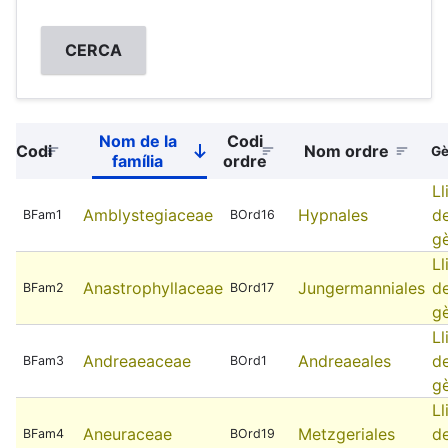
Nom de la
Codi
Codi
Nom ordre
Sort
Gè
família
ordre
descending
Ll
Amblystegiaceae
Hypnales
d
BFam1
BOrd16
g
Ll
Anastrophyllaceae
Jungermanniales
d
BFam2
BOrd17
g
Ll
Andreaeaceae
Andreaeales
d
BFam3
BOrd1
g
Ll
Aneuraceae
Metzgeriales
d
BFam4
BOrd19