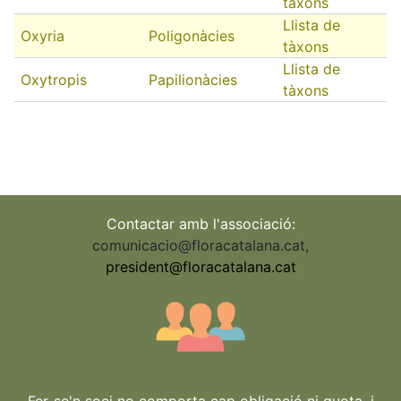
tàxons
Llista de
Oxyria
Poligonàcies
tàxons
Llista de
Oxytropis
Papilionàcies
tàxons
Contactar amb l'associació:
comunicacio@floracatalana.cat
,
president@floracatalana.cat
Fer-se'n soci no comporta cap obligació ni quota, i