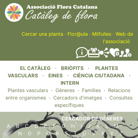
Skip
to
main
content
Cercar una planta
·
Flor@ula
·
Milfulles
·
Web de
l'associació
EL CATÀLEG
·
BRIÒFITS
·
PLANTES
VASCULARS
·
EINES
·
CIÈNCIA CIUTADANA
·
INTERN
Plantes vasculars
·
Gèneres
·
Famílies
·
Relacions
entre organismes
·
Cercadors d'imatges
·
Consultes
específiques
CERCADOR DE GÈNERES
A
·
B
·
C
·
D
·
E
·
F
·
G
·
H
·
I
·
J
·
K
·
L
·
M
·
N
·
O
·
P
·
Q
·
R
·
S
·
T
·
U
·
V
·
X
·
Y
·
Z