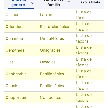
Sort
Tàxons finals
genere
familia
descending
Llista de
Ocimum
Labiades
tàxons
Llista de
Odontides
Escrofulariàcies
tàxons
Llista de
Oenanthe
Umbel·líferes
tàxons
Llista de
Oenothera
Onagràcies
tàxons
Llista de
Olea
Oleàcies
tàxons
Llista de
Onobrychis
Papilionàcies
tàxons
Llista de
Ononis
Papilionàcies
tàxons
Llista de
Onopordum
Compostes
tàxons
Llista de