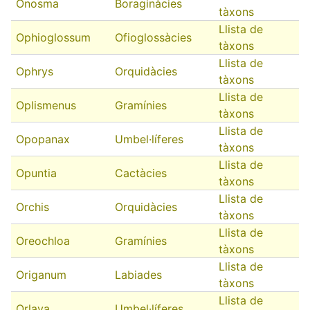
Onosma
Boraginàcies
tàxons
Llista de
Ophioglossum
Ofioglossàcies
tàxons
Llista de
Ophrys
Orquidàcies
tàxons
Llista de
Oplismenus
Gramínies
tàxons
Llista de
Opopanax
Umbel·líferes
tàxons
Llista de
Opuntia
Cactàcies
tàxons
Llista de
Orchis
Orquidàcies
tàxons
Llista de
Oreochloa
Gramínies
tàxons
Llista de
Origanum
Labiades
tàxons
Llista de
Orlaya
Umbel·líferes