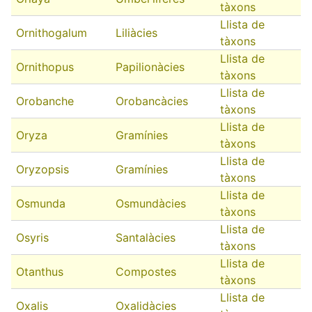
tàxons
Llista de
Ornithogalum
Liliàcies
tàxons
Llista de
Ornithopus
Papilionàcies
tàxons
Llista de
Orobanche
Orobancàcies
tàxons
Llista de
Oryza
Gramínies
tàxons
Llista de
Oryzopsis
Gramínies
tàxons
Llista de
Osmunda
Osmundàcies
tàxons
Llista de
Osyris
Santalàcies
tàxons
Llista de
Otanthus
Compostes
tàxons
Llista de
Oxalis
Oxalidàcies