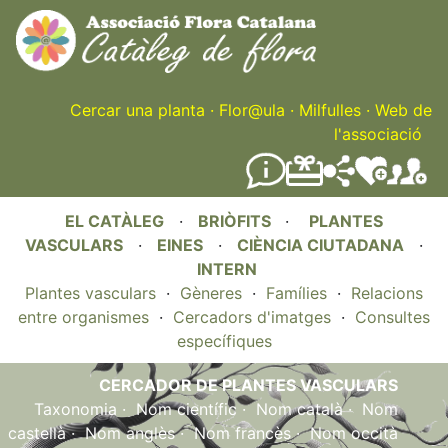
Skip
to
main
content
Cercar una planta
·
Flor@ula
·
Milfulles
·
Web de
l'associació
EL CATÀLEG
·
BRIÒFITS
·
PLANTES
VASCULARS
·
EINES
·
CIÈNCIA CIUTADANA
·
INTERN
Plantes vasculars
·
Gèneres
·
Famílies
·
Relacions
entre organismes
·
Cercadors d'imatges
·
Consultes
específiques
CERCADOR DE PLANTES VASCULARS
Taxonomia
·
Nom científic
·
Nom català
·
Nom
castellà
·
Nom anglès
·
Nom francès
·
Nom occità