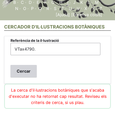
A
·
B
·
C
·
D
·
E
·
F
·
G
·
H
·
I
·
J
·
K
·
L
·
M
·
N
·
O
·
P
·
Q
·
R
·
S
·
T
·
U
·
V
·
X
·
Y
·
Z
[Ajuda]
[Ensenya codis]
CERCADOR D'IL·LUSTRACIONS BOTÀNIQUES
Referència de la il·lustració
La cerca d'il·lustracions botàniques que s'acaba
d'executar no ha retornat cap resultat. Reviseu els
criteris de cerca, si us plau.