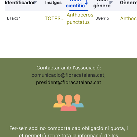
Identificador
Gèner
Imatges
Sort
científic
gènere
descending
Anthoceros
TOTES…
Anthoc
BTax34
BGen15
punctatus
Contactar amb l'associació:
comunicacio@floracatalana.cat
,
president@floracatalana.cat
Fer-se'n soci no comporta cap obligació ni quota, i
et permetrà rebre tota la informació de les