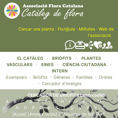
Skip
to
main
content
Cercar una planta
·
Flor@ula
·
Milfulles
·
Web de
l'associació
EL CATÀLEG
·
BRIÒFITS
·
PLANTES
VASCULARS
·
EINES
·
CIÈNCIA CIUTADANA
·
INTERN
Exemplars
·
Briòfits
·
Gèneres
·
Famílies
·
Ordres
·
Cercador d'imatges
CERCADOR DE BRIÒFITS (amb codis)
A
·
B
·
C
·
D
·
E
·
F
·
G
·
H
·
I
·
J
·
K
·
L
·
M
·
N
·
O
·
P
·
Q
·
R
·
S
·
T
·
U
·
V
·
X
·
Y
·
Z
[Ajuda]
[Amaga codis]
[ Etiquetes de briòfits ]