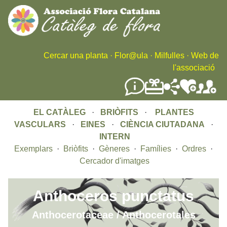
Skip
to
main
content
Cercar una planta
·
Flor@ula
·
Milfulles
·
Web de
l'associació
EL CATÀLEG
·
BRIÒFITS
·
PLANTES
VASCULARS
·
EINES
·
CIÈNCIA CIUTADANA
·
INTERN
Exemplars
·
Briòfits
·
Gèneres
·
Famílies
·
Ordres
·
Cercador d'imatges
Anthoceros punctatus
Anthocerotaceae / Anthocerotales