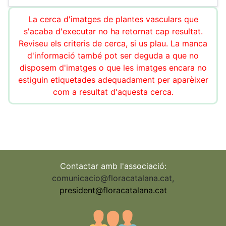
La cerca d'imatges de plantes vasculars que
s'acaba d'executar no ha retornat cap resultat.
Reviseu els criteris de cerca, si us plau. La manca
d'informació també pot ser deguda a que no
disposem d'imatges o que les imatges encara no
estiguin etiquetades adequadament per aparèixer
com a resultat d'aquesta cerca.
Contactar amb l'associació:
comunicacio@floracatalana.cat
,
president@floracatalana.cat