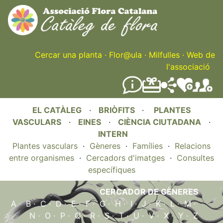
Skip
to
main
content
Cercar una planta
·
Flor@ula
·
Milfulles
·
Web de
l'associació
EL CATÀLEG
·
BRIÒFITS
·
PLANTES
VASCULARS
·
EINES
·
CIÈNCIA CIUTADANA
·
INTERN
Plantes vasculars
·
Gèneres
·
Famílies
·
Relacions
entre organismes
·
Cercadors d'imatges
·
Consultes
específiques
CERCADOR DE GÈNERES
A
·
B
·
C
·
D
·
E
·
F
·
G
·
H
·
I
·
J
·
K
·
L
·
M
·
N
·
O
·
P
·
Q
·
R
·
S
·
T
·
U
·
V
·
X
·
Y
·
Z