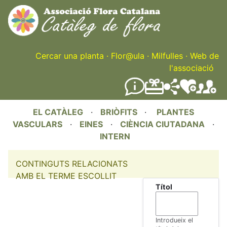
Skip
to
main
content
Cercar una planta
·
Flor@ula
·
Milfulles
·
Web de
l'associació
EL CATÀLEG
·
BRIÒFITS
·
PLANTES
VASCULARS
·
EINES
·
CIÈNCIA CIUTADANA
·
INTERN
CONTINGUTS RELACIONATS
AMB EL TERME ESCOLLIT
Títol
Introdueix el