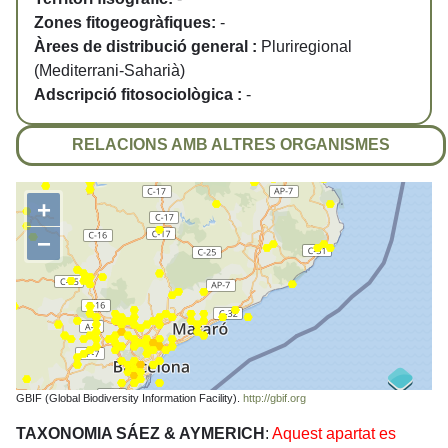
Zones fitogeogràfiques:
-
Àrees de distribució general :
Pluriregional
(Mediterrani-Saharià)
Adscripció fitosociològica :
-
RELACIONS AMB ALTRES ORGANISMES
+
−
GBIF (Global Biodiversity Information Facility).
http://gbif.org
TAXONOMIA SÁEZ & AYMERICH
:
Aquest apartat es