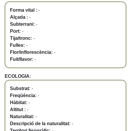
Forma vital :
-
Alçada :
-
Subterrani:
-
Port:
-
Tija/tronc:
-
Fulles:
-
Flor/inflorescència:
-
Fuit/llavor:
-
ECOLOGIA:
Substrat:
-
Freqüència:
-
Hàbitat:
-
Altitut :
-
Naturalitat:
-
Descripció de la naturalitat:
-
Territori fisogràfic:
-