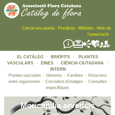
Skip
to
main
content
Cercar una planta
·
Flor@ula
·
Milfulles
·
Web de
l'associació
EL CATÀLEG
·
BRIÒFITS
·
PLANTES
VASCULARS
·
EINES
·
CIÈNCIA CIUTADANA
·
INTERN
Plantes vasculars
·
Gèneres
·
Famílies
·
Relacions
entre organismes
·
Cercadors d'imatges
·
Consultes
específiques
Moricandia arvensis