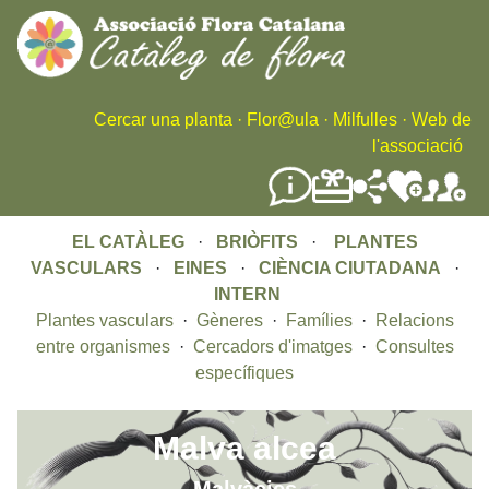
Skip
to
main
content
Cercar una planta
·
Flor@ula
·
Milfulles
·
Web de
l'associació
EL CATÀLEG
·
BRIÒFITS
·
PLANTES
VASCULARS
·
EINES
·
CIÈNCIA CIUTADANA
·
INTERN
Plantes vasculars
·
Gèneres
·
Famílies
·
Relacions
entre organismes
·
Cercadors d'imatges
·
Consultes
específiques
Malva alcea