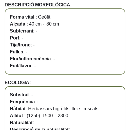
DESCRIPCIÓ MORFOLÒGICA:
Forma vital :
Geòfit
Alçada :
40 cm - 80 cm
Subterrani:
-
Port:
-
Tija/tronc:
-
Fulles:
-
Flor/inflorescència:
-
Fuit/llavor:
-
ECOLOGIA:
Substrat:
-
Freqüència:
c
Hàbitat:
Herbassars higròfils, llocs frescals
Altitut :
(1250) 1500 - 2300
Naturalitat:
-
Descripció de la naturalitat:
-