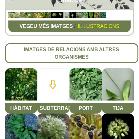
Liliàcies
VEGEU MÉS IMATGES
/
IL·LUSTRACIONS
IMATGES DE RELACIONS AMB ALTRES
ORGANISMES
HÀBITAT
SUBTERRANI
PORT
TIJA