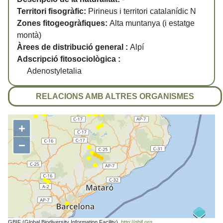
Territori fisogràfic:
Pirineus i territori catalanídic N
Zones fitogeogràfiques:
Alta muntanya (i estatge
montà)
Àrees de distribució general :
Alpí
Adscripció fitosociològica :
Adenostyletalia
RELACIONS AMB ALTRES ORGANISMES
+
−
GBIF (Global Biodiversity Information Facility).
http://gbif.org