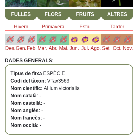
FULLES
FLORS
FRUITS
ALTRES
Hivern
Primavera
Estiu
Tardor
Des.
Gen.
Feb.
Mar.
Abr.
Mai.
Jun.
Jul.
Ago.
Set.
Oct.
Nov.
DADES GENERALS:
Tipus de fitxa
ESPÈCIE
Codi del tàxon:
VTax3563
Nom científic:
Allium victorialis
Nom català:
-
Nom castellà:
-
Nom anglès:
-
Nom francès:
-
Nom occità:
-