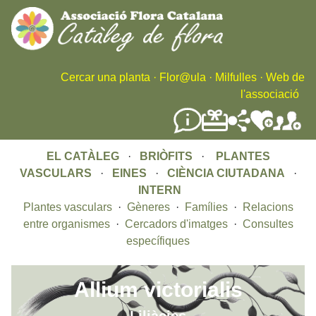
Skip
to
main
content
Cercar una planta
·
Flor@ula
·
Milfulles
·
Web de
l'associació
EL CATÀLEG
·
BRIÒFITS
·
PLANTES
VASCULARS
·
EINES
·
CIÈNCIA CIUTADANA
·
INTERN
Plantes vasculars
·
Gèneres
·
Famílies
·
Relacions
entre organismes
·
Cercadors d'imatges
·
Consultes
específiques
Allium victorialis