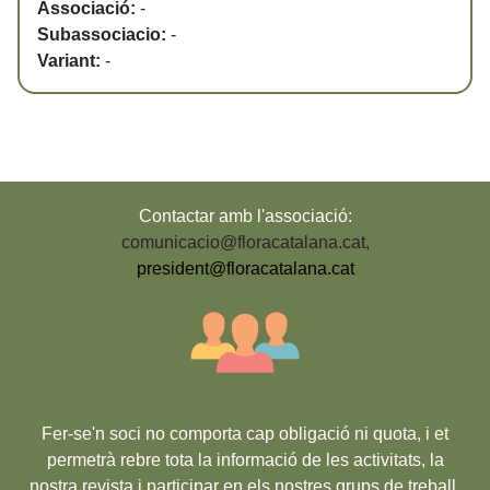
Associació:
-
Subassociacio:
-
Variant:
-
Contactar amb l'associació:
comunicacio@floracatalana.cat
,
president@floracatalana.cat
Fer-se'n soci no comporta cap obligació ni quota, i et
permetrà rebre tota la informació de les activitats, la
nostra revista i participar en els nostres grups de treball,