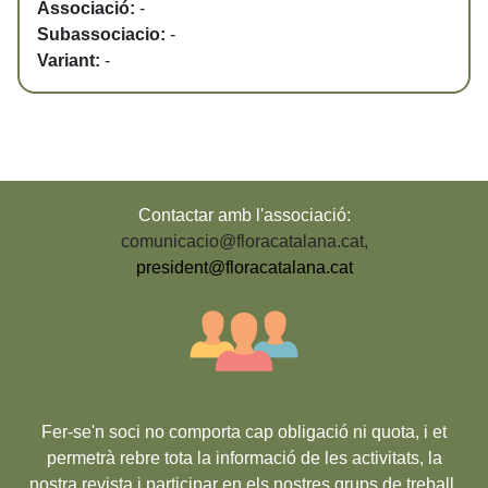
Associació:
-
Subassociacio:
-
Variant:
-
Contactar amb l'associació:
comunicacio@floracatalana.cat
,
president@floracatalana.cat
Fer-se'n soci no comporta cap obligació ni quota, i et
permetrà rebre tota la informació de les activitats, la
nostra revista i participar en els nostres grups de treball,