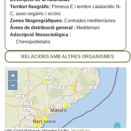
Territori fisogràfic:
Pirineus E i territori catalanídic N-
C, auso-segàrric i sicòric
Zones fitogeogràfiques:
Contrades mediterrànies
Àrees de distribució general :
Mediterrani
Adscripció fitosociològica :
Chenopodietalia
RELACIONS AMB ALTRES ORGANISMES
+
−
GBIF (Global Biodiversity Information Facility).
http://gbif.org