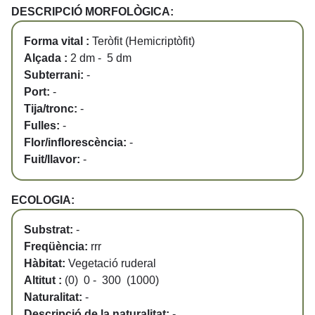
DESCRIPCIÓ MORFOLÒGICA:
Forma vital :
Teròfit (Hemicriptòfit)
Alçada :
2 dm - 5 dm
Subterrani:
-
Port:
-
Tija/tronc:
-
Fulles:
-
Flor/inflorescència:
-
Fuit/llavor:
-
ECOLOGIA:
Substrat:
-
Freqüència:
rrr
Hàbitat:
Vegetació ruderal
Altitut :
(0) 0 - 300 (1000)
Naturalitat:
-
Descripció de la naturalitat:
-