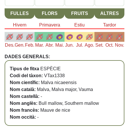
FULLES
FLORS
FRUITS
ALTRES
Hivern
Primavera
Estiu
Tardor
Des.
Gen.
Feb.
Mar.
Abr.
Mai.
Jun.
Jul.
Ago.
Set.
Oct.
Nov.
DADES GENERALS:
Tipus de fitxa
ESPÈCIE
Codi del tàxon:
VTax1338
Nom científic:
Malva nicaeensis
Nom català:
Malva, Malva major, Vauma
Nom castellà:
-
Nom anglès:
Bull mallow, Southern mallow
Nom francès:
Mauve de nice
Nom occità:
-