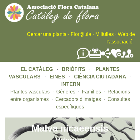
Skip
to
main
content
Cercar una planta
·
Flor@ula
·
Milfulles
·
Web de
l'associació
EL CATÀLEG
·
BRIÒFITS
·
PLANTES
VASCULARS
·
EINES
·
CIÈNCIA CIUTADANA
·
INTERN
Plantes vasculars
·
Gèneres
·
Famílies
·
Relacions
entre organismes
·
Cercadors d'imatges
·
Consultes
específiques
Malva nicaeensis