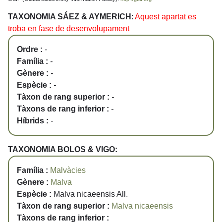
TAXONOMIA SÁEZ & AYMERICH
:
Aquest apartat es
troba en fase de desenvolupament
Ordre :
-
Família :
-
Gènere :
-
Espècie :
-
Tàxon de rang superior :
-
Tàxons de rang inferior :
-
Híbrids :
-
TAXONOMIA BOLOS & VIGO:
Família :
Malvàcies
Gènere :
Malva
Espècie :
Malva nicaeensis All.
Tàxon de rang superior :
Malva nicaeensis
Tàxons de rang inferior :