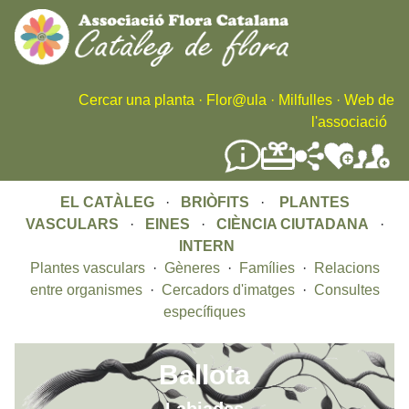
Skip
to
main
content
Cercar una planta
·
Flor@ula
·
Milfulles
·
Web de
l'associació
EL CATÀLEG
·
BRIÒFITS
·
PLANTES
VASCULARS
·
EINES
·
CIÈNCIA CIUTADANA
·
INTERN
Plantes vasculars
·
Gèneres
·
Famílies
·
Relacions
entre organismes
·
Cercadors d'imatges
·
Consultes
específiques
Ballota