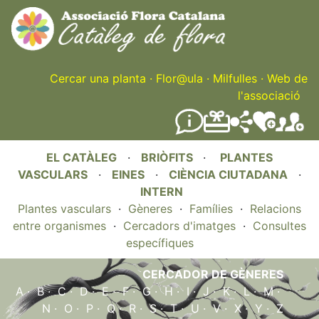
Skip
to
main
content
Cercar una planta
·
Flor@ula
·
Milfulles
·
Web de
l'associació
EL CATÀLEG
·
BRIÒFITS
·
PLANTES
VASCULARS
·
EINES
·
CIÈNCIA CIUTADANA
·
INTERN
Plantes vasculars
·
Gèneres
·
Famílies
·
Relacions
entre organismes
·
Cercadors d'imatges
·
Consultes
específiques
CERCADOR DE GÈNERES
A
·
B
·
C
·
D
·
E
·
F
·
G
·
H
·
I
·
J
·
K
·
L
·
M
·
N
·
O
·
P
·
Q
·
R
·
S
·
T
·
U
·
V
·
X
·
Y
·
Z