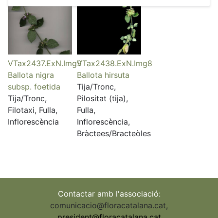
VTax2437.ExN.Img9
VTax2438.ExN.Img8
Ballota nigra
Ballota hirsuta
subsp. foetida
Tija/Tronc,
Tija/Tronc,
Pilositat (tija),
Filotaxi, Fulla,
Fulla,
Inflorescència
Inflorescència,
Bràctees/Bracteòles
Contactar amb l'associació:
comunicacio@floracatalana.cat
,
president@floracatalana.cat